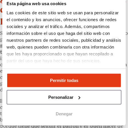
Esta página web usa cookies
de salones de belleza o
Las cookies de este sitio web se usan para personalizar
peluquería móvil?
el contenido y los anuncios, ofrecer funciones de redes
sociales y analizar el tráfico. Además, compartimos
información sobre el uso que haga del sitio web con
Sí, es posible
abrir una franquicia
de salón de belleza o
peluquería móvil en 2026, aunque todavía es un
nuestros partners de redes sociales, publicidad y análisis
modelo menos extendido que los centros físicos
web, quienes pueden combinarla con otra información
tradicionales
. Su principal ventaja es una menor
que les haya proporcionado o que hayan recopilado a
inversión en local y mayor flexibilidad operativa, al
partir del uso que haya hecho de sus servicios.
ofrecer servicios a domicilio, eventos o empresas. Para
el franquiciado, puede ser una forma de emprender
con una marca ya validada, soporte comercial y
Permitir todas
procesos estandarizados en un sector con creciente
demanda de comodidad y atención personalizada.
Personalizar
En el caso de la franquicia Beuty Vans, su fundadora
cuenta que a los franquiciados “solo les pedimos que
Denegar
tengan ganas, muchas ganas, ilusión y que sean
buenas personas. Nosotras ponemos el vehículo,
porque tiene que seguir el patrón y el buen hacer de