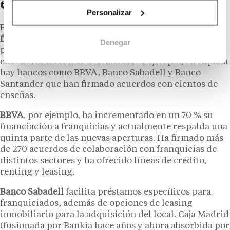
existen?
Personalizar
Para facilitar la financiación,
muchas franquicias han
firmado acuerdos con entidades bancarias
que
Denegar
permiten a los franquiciados acceder a créditos con
ciertas condiciones favorables. Por ejemplo, en España
hay bancos como BBVA, Banco Sabadell y Banco
Santander que han firmado acuerdos con cientos de
enseñas.
BBVA
, por ejemplo, ha incrementado en un 70 % su
financiación a franquicias y actualmente respalda una
quinta parte de las nuevas aperturas. Ha firmado más
de 270 acuerdos de colaboración con franquicias de
distintos sectores y ha ofrecido líneas de crédito,
renting y leasing.
Banco Sabadell
facilita préstamos específicos para
franquiciados, además de opciones de leasing
inmobiliario para la adquisición del local. Caja Madrid
(fusionada por Bankia hace años y ahora absorbida por