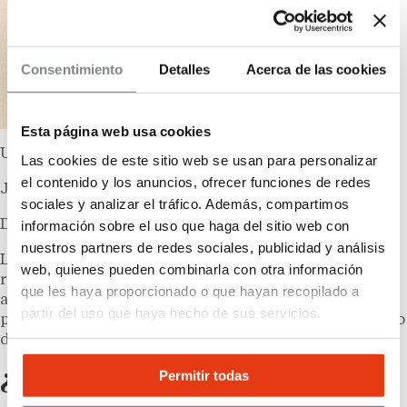
Consentimiento
Detalles
Acerca de las cookies
Esta página web usa cookies
UNa frase DE
Las cookies de este sitio web se usan para personalizar
el contenido y los anuncios, ofrecer funciones de redes
Jesús Álvarez
sociales y analizar el tráfico. Además, compartimos
información sobre el uso que haga del sitio web con
Director de análisis de riesgos del Banco Santander
nuestros partners de redes sociales, publicidad y análisis
Las entidades bancarias también tienen en cuenta la
web, quienes pueden combinarla con otra información
relación previa del franquiciado con bancos. Se
que les haya proporcionado o que hayan recopilado a
analiza el historial crediticio y posibles deudas
partir del uso que haya hecho de sus servicios.
previas que ayuden a determinar la capacidad de pago
del solicitante.
Permitir todas
¿Qué opciones de financiación