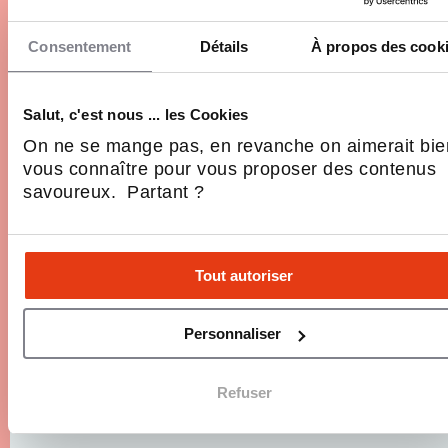
Ouvrir un centre d'épilation laser en France en
Consentement
Détails
À propos des cook
2026 n'a jamais été aussi accessible. Depuis le
décret n° 2024-470 du 24 mai 2024, cette activité
n'est plus réservée aux seuls médecins :
Salut, c'est nous ... les Cookies
esthéticiens qualifiés et infirmiers formés peuvent
10 Min.
Entreprendre, Réseaux, Secteurs, Se
On ne se mange pas, en revanche on aimerait bie
désormais se…
lancer
vous connaître pour vous proposer des contenus
savoureux. Partant ?
Tout autoriser
Personnaliser
Refuser