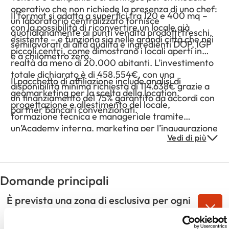
operativo che non richiede la presenza di uno chef:
Il format si adatta a superfici tra 120 e 400 mq –
un laboratorio centralizzato fornisce
con la possibilità di riconvertire un locale già
quotidianamente ai punti vendita prodotti freschi,
esistente – e funziona sia nelle grandi città che nei
semilavorati di alta qualità e ingredienti DOP, IGP
piccoli centri, come dimostrano i locali aperti in
e a chilometro zero.
realtà da meno di 20.000 abitanti. L’investimento
totale dichiarato è di 458.554€, con una
Il pacchetto di affiliazione include analisi di
disponibilità minima richiesta di 114.638€ grazie a
geomarketing per la scelta della location,
un finanziamento del 75% garantito da accordi con
progettazione e allestimento del locale,
partner bancari convenzionati.
formazione tecnica e manageriale tramite
un’Academy interna, marketing per l’inaugurazione
Vedi di più
e affiancamento operativo all’avvio. La casa madre
gestisce centralmente il marketing continuativo e
le attività amministrative; ogni affiliato ha inoltre
accesso a sistemi di Business Intelligence per
Domande principali
monitorare vendite e performance in tempo reale.
È prevista una zona di esclusiva per ogni
affiliato King Pub?