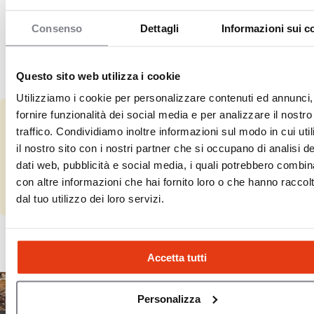
È necessaria esperienza pregressa nel
settore della ristorazione?
Consenso
Dettagli
Informazioni sui c
Come funziona il processo per diventare
Questo sito web utilizza i cookie
affiliato King Pub?
Utilizziamo i cookie per personalizzare contenuti ed annunci,
fornire funzionalità dei social media e per analizzare il nostro
Lei rappresenta King Pub?
traffico. Condividiamo inoltre informazioni sul modo in cui util
il nostro sito con i nostri partner che si occupano di analisi de
Completi le informazioni mancanti e verifichi i suoi dati.
dati web, pubblicità e social media, i quali potrebbero combin
con altre informazioni che hai fornito loro o che hanno raccol
Completa
dal tuo utilizzo dei loro servizi.
Accetta tutti
Personalizza