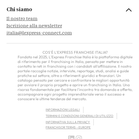
Chi siamo
Il nostro team
Iscrizione alla newsletter
italia@lexpress-connect.com
COS'È L'EXPRESS FRANCHISE ITALIA?
Fondata nel 2025, L'Express Franchise Italia è la piattaforma digitale
di riferimento per il franchising in Italia, pensata per mettere in
contatto le reti in franchising con i candidati all'affiliazione. Il nostro
portale raccoglie notizie, interviste, reportage, studi, analisi e guide
pratiche sul settore, oltre a riferimenti giuridici e finanziari. Un
catalogo pensato per cercare e confrontare le migliori opportunità
per avviare il proprio progetto e aprire un franchising in Italia. Una
risorsa fondamentale per facilitare l'incontro tra domanda e offerta,
accompagnare ogni progetto imprenditoriale verso il successo e
conoscere le ultime tendenze del mercato.
INFORMAZIONI LEGALI
TERMINI E CONDIZIONI GENERALI DI UTILIZZO
INFORMATIVA SULLA PRIVACY
FRANCHISOR TERMS – EUROPE