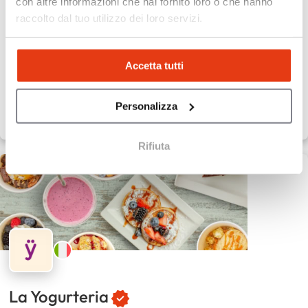
con altre informazioni che hai fornito loro o che hanno
Poke bowl personalizzabili healthy
raccolto dal tuo utilizzo dei loro servizi.
150
Sedi
50.000 €
Capitale proprio
Accetta tutti
Personalizza
Rifiuta
La Yogurteria