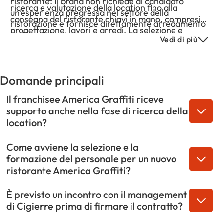
ristorante. Il brand non richiede al candidato
ricerca e valutazione della location fino alla
un’esperienza pregressa nel settore della
consegna del ristorante chiavi in mano, compresi
ristorazione e fornisce direttamente arredamento
progettazione, lavori e arredi. La selezione e
e attrezzatura.
Vedi di più
formazione del personale avvengono tramite la
Cigierre Academy. Una rete di oltre 20 supervisori
effettua visite periodiche post apertura per
ottimizzare la gestione del business, mentre il piano
Domande principali
marketing centralizzato prevede la possibilità di
attivare campagne personalizzate per il singolo
Il franchisee America Graffiti riceve
ristorante.
supporto anche nella fase di ricerca della
location?
Come avviene la selezione e la
formazione del personale per un nuovo
ristorante America Graffiti?
È previsto un incontro con il management
di Cigierre prima di firmare il contratto?