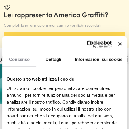
Lei rappresenta America Graffiti?
Completi le informazioni mancanti e verifichi i suoi dati.
Completa
Altri franchising con gli stessi criteri
Consenso
Dettagli
Informazioni sui cookie
Questo sito web utilizza i cookie
Utilizziamo i cookie per personalizzare contenuti ed
annunci, per fornire funzionalità dei social media e per
analizzare il nostro traffico. Condividiamo inoltre
informazioni sul modo in cui utilizzi il nostro sito con i
nostri partner che si occupano di analisi dei dati web,
I Love Poke
pubblicità e social media, i quali potrebbero combinarle