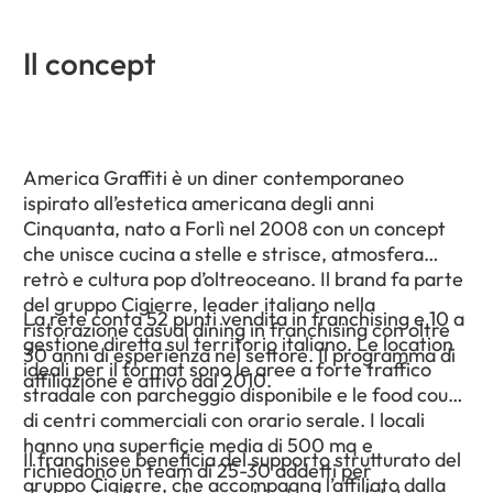
Il concept
America Graffiti è un diner contemporaneo
ispirato all’estetica americana degli anni
Cinquanta, nato a Forlì nel 2008 con un concept
che unisce cucina a stelle e strisce, atmosfera
retrò e cultura pop d’oltreoceano. Il brand fa parte
del gruppo Cigierre, leader italiano nella
La rete conta 52 punti vendita in franchising e 10 a
ristorazione casual dining in franchising con oltre
gestione diretta sul territorio italiano. Le location
30 anni di esperienza nel settore. Il programma di
ideali per il format sono le aree a forte traffico
affiliazione è attivo dal 2010.
stradale con parcheggio disponibile e le food court
di centri commerciali con orario serale. I locali
hanno una superficie media di 500 mq e
Il franchisee beneficia del supporto strutturato del
richiedono un team di 25-30 addetti per
gruppo Cigierre, che accompagna l’affiliato dalla