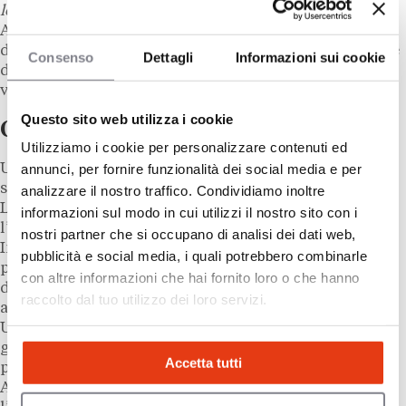
locazione commerciale
.
Allo stesso tempo, il venditore deve fornire un
documento che illustri le vendite realizzate tra la fine
Consenso
Dettagli
Informazioni sui cookie
dell’ultimo anno finanziario e il mese precedente la
vendita dell’attività o di un’altra attività industriale.
Questo sito web utilizza i cookie
Obblighi dell’acquirente
Utilizziamo i cookie per personalizzare contenuti ed
annunci, per fornire funzionalità dei social media e per
Una volta firmato l’atto di vendita, l’acquirente è
soggetto a una serie di obblighi di comunicazione.
analizzare il nostro traffico. Condividiamo inoltre
L’atto di vendita deve essere depositato presso
informazioni sul modo in cui utilizzi il nostro sito con i
l’ufficio di registrazione locale entro un mese.
nostri partner che si occupano di analisi dei dati web,
Inoltre, l’acquirente deve registrare l’atto di vendita
pubblicità e social media, i quali potrebbero combinarle
presso l’ufficio delle imposte commerciali per
con altre informazioni che hai fornito loro o che hanno
determinare le imposte di registro e le tasse
raccolto dal tuo utilizzo dei loro servizi.
aggiuntive applicabili.
Un avviso legale deve essere pubblicato su un
giornale autorizzato entro 15 giorni dal
Accetta tutti
perfezionamento della vendita.
Allo stesso tempo, l’acquirente deve registrare