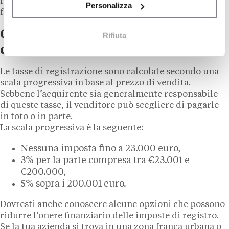
l’attività sul sito web dello sportello unico per le
Personalizza
formalità commerciali.
Come si calcola il costo
Rifiuta
dell’acquisto di un’attività?
Le tasse di registrazione sono calcolate secondo una
scala progressiva in base al prezzo di vendita.
Sebbene l’acquirente sia generalmente responsabile
di queste tasse, il venditore può scegliere di pagarle
in toto o in parte.
La scala progressiva è la seguente:
Nessuna imposta fino a 23.000 euro,
3% per la parte compresa tra €23.001 e
€200.000,
5% sopra i 200.001 euro.
Dovresti anche conoscere alcune opzioni che possono
ridurre l’onere finanziario delle imposte di registro.
Se la tua azienda si trova in una zona franca urbana o