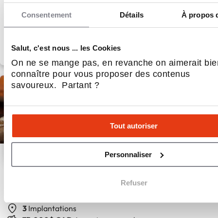
Consentement
Détails
À propos 
Salut, c'est nous ... les Cookies
On ne se mange pas, en revanche on aimerait bie
connaître pour vous proposer des contenus
savoureux. Partant ?
Tout autoriser
Personnaliser
Bagels Le Trou
Refuser
Bagels café sandwichs
3
Implantations