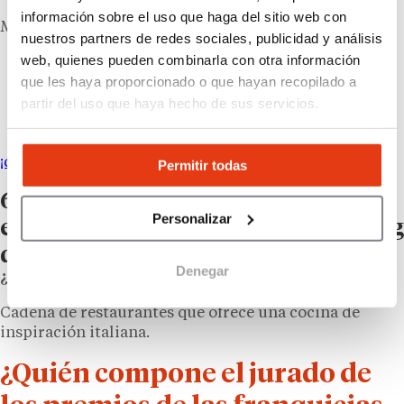
información sobre el uso que haga del sitio web con
Marca española líder global en reformas
nuestros partners de redes sociales, publicidad y análisis
web, quienes pueden combinarla con otra información
Construcción y Reformas
que les haya proporcionado o que hayan recopilado a
106 locales
partir del uso que haya hecho de sus servicios.
Capital propio: 50.000 €
¡quiero más información!
Permitir todas
6 – Grupo La Mafia, premio al mejor
Personalizar
equipo de expansión o de marketing
de franquicias
Denegar
¿Qué es La Mafia?
Cadena de restaurantes que ofrece una cocina de
inspiración italiana.
¿Quién compone el jurado de