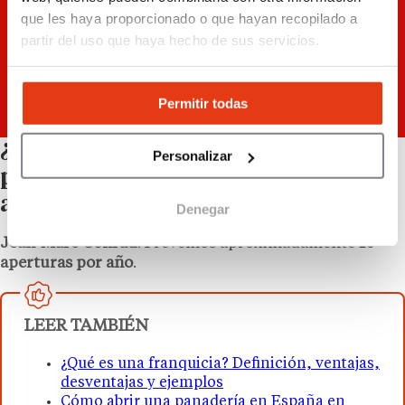
que les haya proporcionado o que hayan recopilado a
partir del uso que haya hecho de sus servicios.
Permitir todas
¿Cuántas aperturas de franquicias
Personalizar
prevén en España en los próximos 3
a 5 años?
Denegar
Jean-Marc Conrad
: Prevemos aproximadamente
10
aperturas por año
.
LEER TAMBIÉN
¿Qué es una franquicia? Definición, ventajas,
desventajas y ejemplos
Cómo abrir una panadería en España en