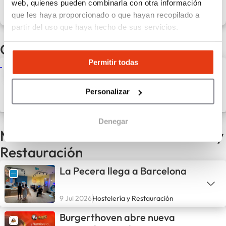
web, quienes pueden combinarla con otra información
Descubrir la red
que les haya proporcionado o que hayan recopilado a
partir del uso que haya hecho de sus servicios.
Otras noticias de la red Liaopastel
Permitir todas
Liaopastel lanza su expansión
en franquicia: 200 unidades en
2029, con el foco en Madrid y
Personalizar
Barcelona
1 Ago 2025
Emprender, Historias de
emprendedores
Denegar
Más noticias del sector Hostelería y
Restauración
La Pecera llega a Barcelona
9 Jul 2026
Hostelería y Restauración
Burgerthoven abre nueva