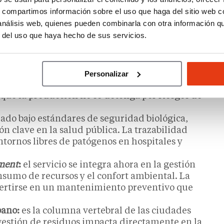
6 la limpieza ha dejado de ser un “gasto a
n activos” y, sobre todo, en una
garantía de salud
s, compartimos información sobre el uso que haga del sitio web 
 rigurosos.
 análisis web, quienes pueden combinarla con otra información q
r del uso que haya hecho de sus servicios.
 económico
son diversas y muy especializadas;
 una formación técnica rigurosa para manejar
Personalizar
 de desinfección crítica en el sector
 que la producción no se detenga por riesgos de
zado bajo estándares de seguridad biológica,
n clave en la salud pública. La trazabilidad
ntornos libres de patógenos en hospitales y
ment
:
el servicio se integra ahora en la gestión
onsumo de recursos y el confort ambiental. La
nvertirse en un mantenimiento preventivo que
bano:
es la columna vertebral de las ciudades
 gestión de residuos impacta directamente en la