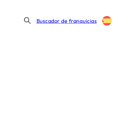
Buscador de franquicias
N ESPAÑA EN 2026
za en España en
MIN. DE LECTURA