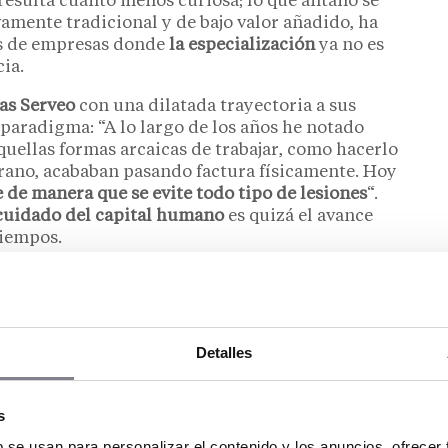
resulta cuanto menos curiosa; lo que antaño se
mente tradicional y de bajo valor añadido, ha
s de empresas donde
la especialización
ya no es
ia.
as Serveo
con una dilatada trayectoria a sus
 paradigma: “A lo largo de los años he notado
quellas formas arcaicas de trabajar, como hacerlo
prano, acababan pasando factura físicamente. Hoy
e de manera que se evite todo tipo de lesiones
“.
 cuidado del capital humano
es quizá el avance
tiempos.
mientas y la química empleada ha redefinido el
que, aunque la innovación es constante, la
o de trabajo: “Los productos han mejorado
ía siguen estando presentes”.
Detalles
e crítica es en los
entornos de alta complejidad
,
 trabajo de hospital, por ejemplo, es el propio
s
a adecuados para cada área específica”, añade la
b se usan para personalizar el contenido y los anuncios, ofrecer