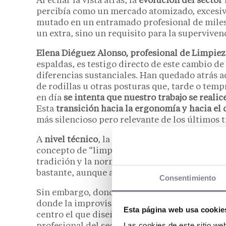
Al echar la vista atrás, la
evolución del sector
percibía como un mercado atomizado, excesiva
mutado en un entramado profesional de mile
un extra, sino un requisito para la supervivenc
Elena Diéguez Alonso, profesional de Limpiez
espaldas, es testigo directo de este cambio de
diferencias sustanciales. Han quedado atrás a
de rodillas u otras posturas que, tarde o tem
en día
se intenta que nuestro trabajo se realic
Esta
transición hacia la ergonomía y hacia el
más silencioso pero relevante de los últimos 
A
nivel técnico
, la sofisticación de las herra
concepto de “limpio”. Diéguez Alonso
matiza 
tradición y la normativa conviven en el centr
bastante, aunque algunos clásicos como la lej
Consentimiento
Sin embargo, donde la especialización se vuelv
donde la improvisación no tiene cabida. “En el
Esta página web usa cookie
centro el que diseña los protocolos de limpiez
Las cookies de este sitio we