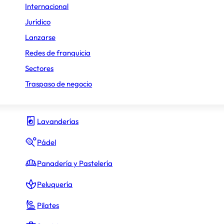
Internacional
Gimnasio y fitness
Jurídico
Lanzarse
Hamburguesas
Redes de franquicia
Heladerías
Sectores
Hostelería y Restauración
Traspaso de negocio
Inmobiliario
Lavanderías
Pádel
Panadería y Pastelería
Peluquería
Pilates