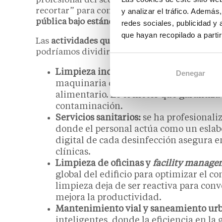
profesional del sector, subrayando que en 202
recortar” para convertirse en una “inversión e
y analizar el tráfico. Ademá
pública bajo estándares europeos
cada vez más
redes sociales, publicidad y
que hayan recopilado a parti
Las
actividades que hoy integran este sector
podríamos dividirlas en estas categorías:
Limpieza industrial y técnica:
requiere
Denegar
maquinaria de alta precisión y procesos
alimentario. Es el motor que garantiza
contaminación.
Servicios sanitarios:
se ha profesionali
donde el personal actúa como un eslabó
digital de cada desinfección asegura e
clínicas.
Limpieza de oficinas y
facility manage
global del edificio para optimizar el c
limpieza deja de ser reactiva para co
mejora la productividad.
Mantenimiento vial y saneamiento ur
inteligentes, donde la eficiencia en la