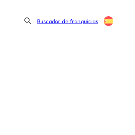
Buscador de franquicias
 EL SECTOR DE LAS FRANQUICIAS
ón en el sector de
MIN. DE LECTURA