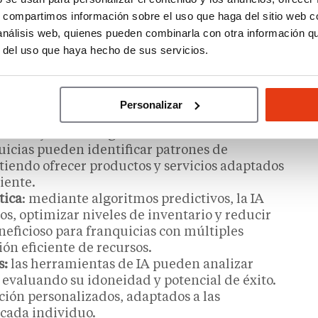
or
: si la personalización es clave en la era
s, compartimos información sobre el uso que haga del sitio web 
as ofrecer recomendaciones de productos basadas
 análisis web, quienes pueden combinarla con otra información q
as del cliente, mejorando esa experiencia de
r del uso que haya hecho de sus servicios.
 consumidor.
la implementación de chatbots y asistentes
cer atención al cliente las 24 horas,
orando la satisfacción del usuario.
Personalizar
ilita la segmentación avanzada de los clientes y
tarias y marketing de contenidos. Al analizar
uicias pueden identificar patrones de
iendo ofrecer productos y servicios adaptados
iente.
tica
: mediante algoritmos predictivos, la IA
s, optimizar niveles de inventario y reducir
neficioso para franquicias con múltiples
n eficiente de recursos.​
s:
las herramientas de IA pueden analizar
, evaluando su idoneidad y potencial de éxito.
ión personalizados, adaptados a las
 cada individuo.