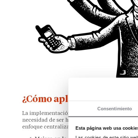
¿Cómo aplicar la inteligenc
Consentimiento
La implementación de la IA en las franquicias
necesidad de ser herramientas comunes y apl
enfoque centralizado y homogéneo. Pero, sobre
Esta página web usa cookie
Las cookies de este sitio we