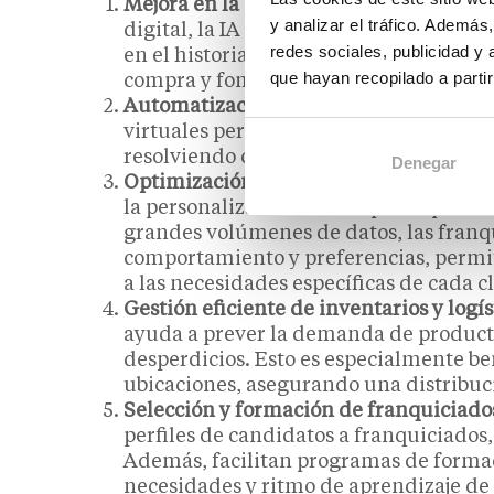
Mejora en la experiencia del consumid
y analizar el tráfico. Ademá
digital, la IA permite a las franquici
redes sociales, publicidad y
en el historial de compras y preferenci
que hayan recopilado a parti
compra y fomentando la fidelidad del
Automatización del servicio al cliente:
virtuales permite a las franquicias ofre
resolviendo consultas frecuentes y mej
Denegar
Optimización del marketing:
la IA fac
la personalización de campañas publici
grandes volúmenes de datos, las franq
comportamiento y preferencias, permit
a las necesidades específicas de cada cl
Gestión eficiente de inventarios y logís
ayuda a prever la demanda de producto
desperdicios. Esto es especialmente be
ubicaciones, asegurando una distribució
Selección y formación de franquiciado
perfiles de candidatos a franquiciados
Además, facilitan programas de formac
necesidades y ritmo de aprendizaje de