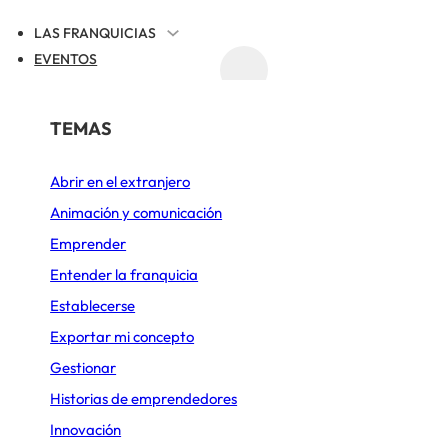
LAS FRANQUICIAS
EVENTOS
ACTUALIDAD
REGISTRAR TU FRANQUICIA
POR SECTOR
TEMAS
NICIO
ARTICULOS
INTELIGENCIA ARTIFICIAL Y DIGITALIZACIÓN EN
Abrir en el extranjero
Alimentación
Animación y comunicación
ficial y digitalizaci
Belleza y Bienestar
Emprender
Cafeterías
Entender la franquicia
las franquicias
Establecerse
Comida rápida
Exportar mi concepto
Construcción y Reformas
Gestionar
 18 DE ABRIL DE 2025
ACTUALIZADO EL 27 DE MAYO DE 2026
5 
Deportes y Ocio
Historias de emprendedores
Innovación
Diseño de cocinas