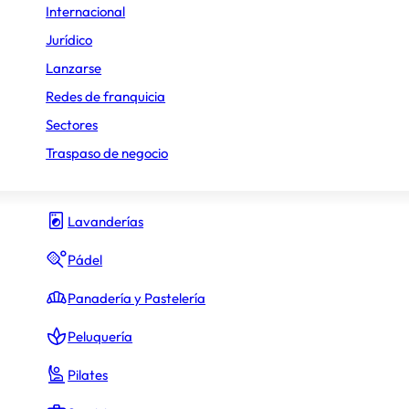
Internacional
Gimnasio y fitness
Jurídico
Lanzarse
Hamburguesas
Redes de franquicia
Heladerías
Sectores
Hostelería y Restauración
Traspaso de negocio
Inmobiliario
Lavanderías
Pádel
Panadería y Pastelería
Peluquería
Pilates