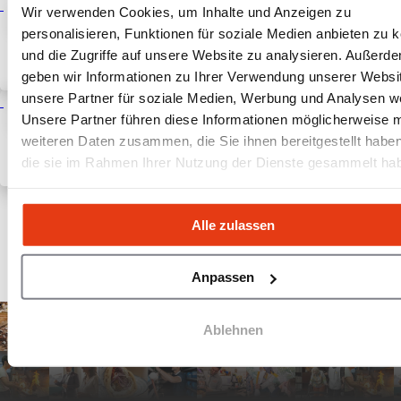
Burgermeister expandiert
Wir verwenden Cookies, um Inhalte und Anzeigen zu
nach Österreich: drei
personalisieren, Funktionen für soziale Medien anbieten zu 
Standorte in Wien noch 2026
und die Zugriffe auf unsere Website zu analysieren. Außerd
12 Juni 2026
Franchise-Neuigkeiten
geben wir Informationen zu Ihrer Verwendung unserer Websi
unsere Partner für soziale Medien, Werbung und Analysen we
Burgermeister startet
Unsere Partner führen diese Informationen möglicherweise m
Master-Franchise-Offensive in
weiteren Daten zusammen, die Sie ihnen bereitgestellt habe
Polen
die sie im Rahmen Ihrer Nutzung der Dienste gesammelt ha
13 Mai 2026
Franchise-Neuigkeiten
Alle Nachrichten anzeigen
Alle zulassen
Anpassen
Ablehnen