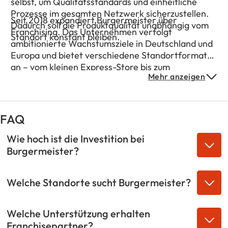
selbst, um Qualitätsstandards und einheitliche
Prozesse im gesamten Netzwerk sicherzustellen.
Seit 2018 expandiert Burgermeister über
Dadurch soll die Produktqualität unabhängig vom
Franchising. Das Unternehmen verfolgt
Standort konstant bleiben.
ambitionierte Wachstumsziele in Deutschland und
Europa und bietet verschiedene Standortformate
an – vom kleinen Express-Store bis zum
Mehr anzeigen
vollwertigen Restaurant. Burgermeister
positioniert sich als Premium-Fast-Food-Konzept
mit hoher Markenbekanntheit und starkem Fokus
auf urbane Top-Lagen.
FAQ
Wie hoch ist die Investition bei
Burgermeister?
Welche Standorte sucht Burgermeister?
Welche Unterstützung erhalten
Franchisepartner?