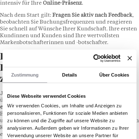
intensiv für Ihre
Online-Präsenz
.
Nach dem Start gilt:
Fragen Sie aktiv nach Feedback
,
beobachten Sie Buchungsfrequenzen und reagieren
Sie schnell auf Wünsche Ihrer Kundschaft. Ihre ersten
Kundinnen und Kunden sind Ihre wertvollsten
Markenbotschafterinnen und -botschafter.
Ist es möglich, ein
Kosmetikstudio als Franchise
Zustimmung
Details
Über Cookies
zu eröffnen?
Ja, statt ein Studio von Grund auf neu aufzubauen,
Diese Webseite verwendet Cookies
übernehmen Sie mit einem
Franchise-Modell
ein
Wir verwenden Cookies, um Inhalte und Anzeigen zu
erprobtes Konzept mit etablierter Marke
, fertigen
personalisieren, Funktionen für soziale Medien anbieten
Betriebsprozessen, bewährten Marketingmaterialien
zu können und die Zugriffe auf unsere Website zu
und laufendem Support durch den Franchisegeber. Im
Kosmetik-Bereich gibt es in Deutschland und Europa
analysieren. Außerdem geben wir Informationen zu Ihrer
einige bekannte
Kosmetik-Franchise-Systeme
:
Verwendung unserer Website an unsere Partner für