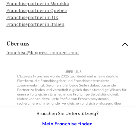
Franchisepartner in Marokko
Franchisepartner in Quebec
Franchisepartner im UK
Franchisepartner in Italien
Über uns
franchise@lexpress-connect.com
ÜBER UNS
L’Express Franchise wurde 2025 gegründet und ist eine digitale
Plattform, die Franchisegeber und Franchiseinteressierte
zusammenbringt. Sie unterstützt beide Seiten dabei, passende
Partner zu finden und vermittelt zugleich das notwendige Wissen für
einen erfolgreichen Einstieg in die Franchise-Selbstständigkeit.
Nutzer können detaillierte Profile von Franchisesystemen
recherchieren, miteinander vergleichen und sich umfassend über
deren Konzepte informieren. Ergänzend bietet die Plattform
fundierte Informationen zu rechtlichen, finanziellen und
Brauchen Sie Unterstützung?
unternehmerischen Fragestellungen im Franchising. Darüber hinaus
veröffentlicht L’Express Franchise aktuelle Nachrichten, Interviews,
Mein Franchise finden
Reportagen, Studien, Analysen und praxisorientierte Leitfäden zu
allen wichtigen Entwicklungen der Franchisebranche.