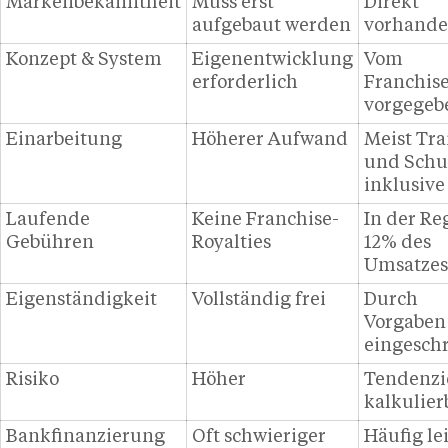
Markenbekanntheit
Muss erst
Direkt
aufgebaut werden
vorhand
Konzept & System
Eigenentwicklung
Vom
erforderlich
Franchis
vorgegeb
Einarbeitung
Höherer Aufwand
Meist Tra
und Schu
inklusive
Laufende
Keine Franchise-
In der Re
Gebühren
Royalties
12% des
Umsatzes
Eigenständigkeit
Vollständig frei
Durch
Vorgaben
eingesch
Risiko
Höher
Tendenzi
kalkulier
Bankfinanzierung
Oft schwieriger
Häufig le