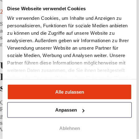
Diese Webseite verwendet Cookies
29 Marken
Wir verwenden Cookies, um Inhalte und Anzeigen zu
So viele Franchise-Systeme und Partnerunternehmen
personalisieren, Funktionen für soziale Medien anbieten
aus Oesterreich, Deutschland und den Niederlanden
zu können und die Zugriffe auf unsere Website zu
stellten in Wien aus. (Quelle: pressetext / ad-hoc-
analysieren. Außerdem geben wir Informationen zu Ihrer
news.de, Juni 2026)
Verwendung unserer Website an unsere Partner für
soziale Medien, Werbung und Analysen weiter. Unsere
Partner führen diese Informationen möglicherweise mit
Unternehmergeist schlägt
weiteren Daten zusammen, die Sie ihnen bereitgestellt
Lebenslauf: was die Systeme
haben oder die sie im Rahmen Ihrer Nutzung der Dienste
gesammelt haben.
suchen
Alle zulassen
Quer durch die Aussteller fiel die Antwort auf die
Frage, wen
Franchise-Systeme
suchen, fast überall
Anpassen
gleich aus. Nicht der makellose Lebenslauf zählt,
sondern Motivation und die Bereitschaft,
Ablehnen
Verantwortung zu übernehmen.