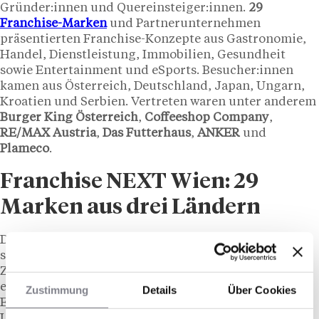
Gründer:innen und Quereinsteiger:innen.
29
Franchise-Marken
und Partnerunternehmen
präsentierten Franchise-Konzepte aus Gastronomie,
Handel, Dienstleistung, Immobilien, Gesundheit
sowie Entertainment und eSports. Besucher:innen
kamen aus Österreich, Deutschland, Japan, Ungarn,
Kroatien und Serbien. Vertreten waren unter anderem
Burger King Österreich
,
Coffeeshop Company
,
RE/MAX Austria
,
Das Futterhaus
,
ANKER
und
Plameco
.
Franchise NEXT Wien: 29
Marken aus drei Ländern
Die
Franchise NEXT
versteht sich nicht nur als Messe,
sondern als Plattform für Austausch und Vernetzung.
Zwei Tage lang kamen Menschen mit Ideen mit
erfahrenen Unternehmer:innen ins Gespräch, dazu
Zustimmung
Details
Über Cookies
Expert:innen aus Finanzierung, Recht und
Unternehmensberatung.