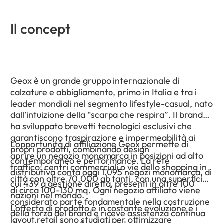
Il concept
Geox è un grande gruppo internazionale di
calzature e abbigliamento, primo in Italia e tra i
leader mondiali nel segmento lifestyle-casual, nato
dall’intuizione della “scarpa che respira”. Il brand
ha sviluppato brevetti tecnologici esclusivi che
garantiscono traspirazione e impermeabilità ai
L’opportunità di affiliazione Geox permette di
propri prodotti, combinando design
aprire un negozio monomarca in posizioni ad alto
contemporaneo e performance. La rete
traffico: centri commerciali o vie dello shopping in
distributiva conta oggi 1.095 negozi monomarca, di
città con oltre 70.000 abitanti, con una superficie
cui 439 a gestione diretta, presenti in oltre 100
di circa 100-130 mq. Ogni negozio affiliato viene
nazioni nel mondo.
considerato parte fondamentale nella costruzione
L’offerta di prodotto è in costante evoluzione e i
della forza del brand e riceve assistenza continua
layout retail sono studiati per ottimizzare