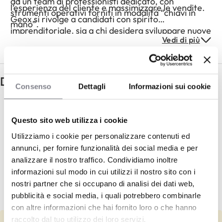
da un team di professionisti dedicato, con
l’esperienza del cliente e massimizzare le vendite.
strumenti operativi forniti in modalità “chiavi in
Geox si rivolge a candidati con spirito
mano”.
imprenditoriale, sia a chi desidera sviluppare nuove
Vedi di più
competenze nel retail sia a chi ha già esperienza
nel settore.
Domande principali
Consenso
Dettagli
Informazioni sui cookie
Geox dispone di un programma fedeltà
che supporta il traffico nei negozi
Questo sito web utilizza i cookie
affiliati?
Utilizziamo i cookie per personalizzare contenuti ed
Geox supporta gli affiliati con strategie
annunci, per fornire funzionalità dei social media e per
di marketing e comunicazione?
analizzare il nostro traffico. Condividiamo inoltre
informazioni sul modo in cui utilizzi il nostro sito con i
La forte presenza digitale di Geox è un
nostri partner che si occupano di analisi dei dati web,
vantaggio per i franchisee?
pubblicità e social media, i quali potrebbero combinarle
con altre informazioni che hai fornito loro o che hanno
raccolto dal tuo utilizzo dei loro servizi.