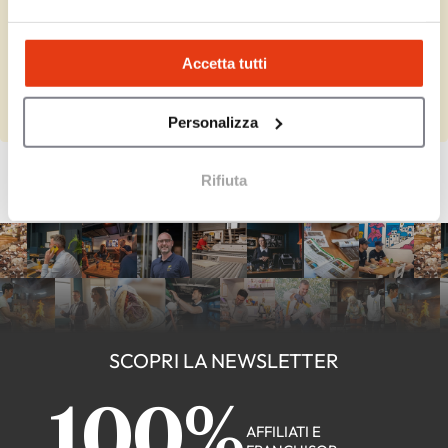
Lei rappresenta Geox?
Accetta tutti
Completi le informazioni mancanti e verifichi i suoi dati.
Completa
Personalizza
Rifiuta
SCOPRI LA NEWSLETTER
100%
AFFILIATI E