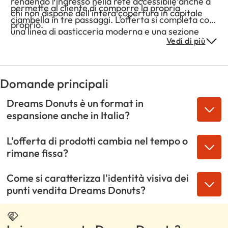
rendendo l’ingresso nella rete accessibile anche a
permette al cliente di comporre la propria
chi non dispone dell’intera copertura in capitale
ciambella in tre passaggi. L’offerta si completa con
proprio.
una linea di pasticceria moderna e una sezione
Vedi di più
bevande – denominata “Drink Corner” – che
include milkshake, bubble tea e caffetteria fredda e
calda, pensata per ampliare lo scontrino medio e
attrarre una clientela trasversale per età.
Domande principali
Dreams Donuts è un format in
espansione anche in Italia?
L'offerta di prodotti cambia nel tempo o
rimane fissa?
Come si caratterizza l'identità visiva dei
punti vendita Dreams Donuts?