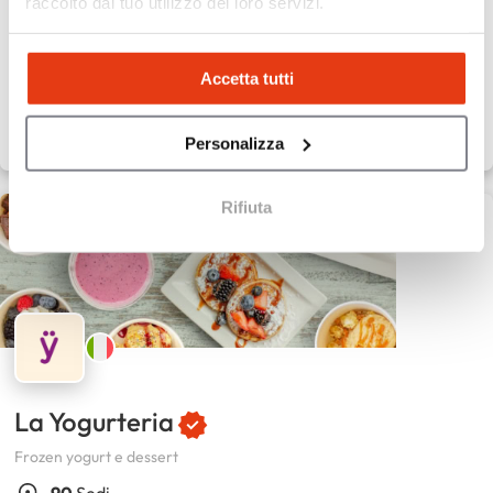
raccolto dal tuo utilizzo dei loro servizi.
50.000 €
Capitale proprio
Accetta tutti
Personalizza
Rifiuta
La Yogurteria
Frozen yogurt e dessert