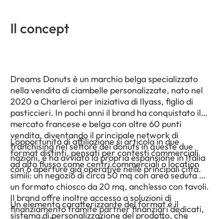
Il concept
Dreams Donuts è un marchio belga specializzato
nella vendita di ciambelle personalizzate, nato nel
2020 a Charleroi per iniziativa di Ilyass, figlio di
pasticcieri. In pochi anni il brand ha conquistato il
mercato francese e belga con oltre 60 punti
vendita, diventando il principale network di
L’opportunità di affiliazione si articola in due
franchising nel settore dei donuts in queste due
format distinti, pensati per contesti commerciali
nazioni, e ha avviato la propria espansione in Italia
ad alto flusso come centri commerciali o location
con 6 aperture già operative nelle principali città.
simili: un negozio di circa 50 mq con area seduta e
un formato chiosco da 20 mq, anch’esso con tavoli.
Il brand offre inoltre accesso a soluzioni di
Un elemento caratterizzante del format è il
finanziamento tramite partner finanziari dedicati,
sistema di personalizzazione del prodotto, che