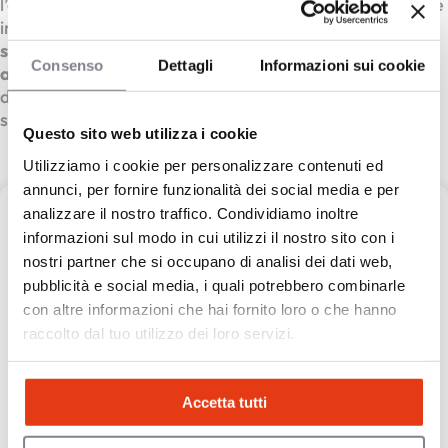
l’acquisto di un gelato in una vera
esperienza
. Sul fronte
imprenditoriale,
Cremglassè
propone un
franchising
senza royalty né diritti d’ingresso
, con un
Consenso
Dettagli
Informazioni sui cookie
accompagnamento strutturato
che copre ogni fase:
dalla selezione della sede alla formazione, fino al
supporto operativo quotidiano.
Questo sito web utilizza i cookie
Utilizziamo i cookie per personalizzare contenuti ed
annunci, per fornire funzionalità dei social media e per
analizzare il nostro traffico. Condividiamo inoltre
Cremglassè
informazioni sul modo in cui utilizzi il nostro sito con i
nostri partner che si occupano di analisi dei dati web,
pubblicità e social media, i quali potrebbero combinarle
Cremglassè,
con altre informazioni che hai fornito loro o che hanno
Il gelato fatto davanti a te: un’esperienza autentica,
raccolto dal tuo utilizzo dei loro servizi.
immediata e coinvolgente, un viaggio tra eccellenze e
sapori ricercati.
Accetta tutti
Capitale proprio :
150.000 €