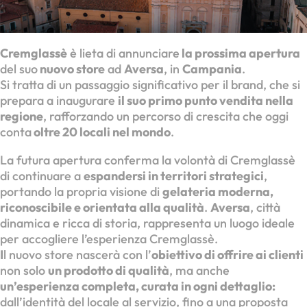
Cremglassè
è lieta di annunciare
la prossima apertura
del suo
nuovo store
ad
Aversa
, in
Campania
.
Si tratta di un passaggio significativo per il brand, che si
prepara a inaugurare
il suo primo punto vendita nella
regione
, rafforzando un percorso di crescita che oggi
conta
oltre 20 locali nel mondo
.
La futura apertura conferma la volontà di Cremglassè
di continuare a
espandersi in territori strategici
,
portando la propria visione di
gelateria moderna,
riconoscibile e orientata alla qualità
.
Aversa
, città
dinamica e ricca di storia, rappresenta un luogo ideale
per accogliere l’esperienza Cremglassè.
I
l nuovo store nascerà con l’
obiettivo di offrire ai clienti
non solo
un prodotto di qualità
, ma anche
un’esperienza completa, curata in ogni dettaglio:
dall’identità del locale al servizio, fino a una proposta