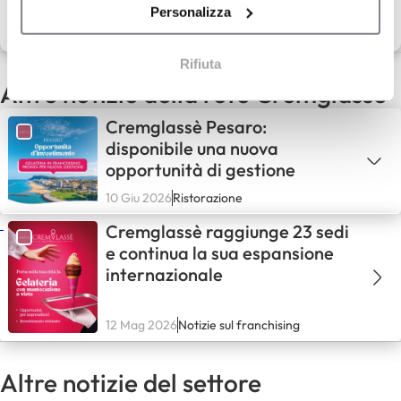
Scopri la rete
Personalizza
Rifiuta
Altre notizie della rete Cremglassè
Cremglassè Pesaro:
disponibile una nuova
opportunità di gestione
10 Giu 2026
Ristorazione
Cremglassè raggiunge 23 sedi
e continua la sua espansione
internazionale
12 Mag 2026
Notizie sul franchising
Altre notizie del settore