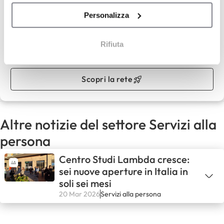
Centro Studi Lambda,
Personalizza
Non esistono studenti stupidi, esistono studenti senza
strumenti
Rifiuta
Capitale proprio :
35.000 €
Scopri la rete
Altre notizie del settore Servizi alla
persona
Centro Studi Lambda cresce:
sei nuove aperture in Italia in
soli sei mesi
20 Mar 2026
Servizi alla persona