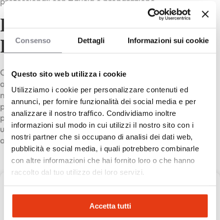
professionali con fiducia e preparazione.
Franchising Centro Studi
Consenso
Dettagli
Informazioni sui cookie
Lambda
Centro Studi Lambda è un marchio dedicato
Questo sito web utilizza i cookie
all’educazione innovativa, specializzato nel fornire
Utilizziamo i cookie per personalizzare contenuti ed
metodologie didattiche efficaci per potenziare il
annunci, per fornire funzionalità dei social media e per
percorso di studio degli studenti. Con i metodi
analizzare il nostro traffico. Condividiamo inoltre
proprietari FOCUS ed Eagle, è impegnato a formare
informazioni sul modo in cui utilizzi il nostro sito con i
una nuova generazione di professionisti pronti ad
nostri partner che si occupano di analisi dei dati web,
affrontare le sfide del futuro.
pubblicità e social media, i quali potrebbero combinarle
con altre informazioni che hai fornito loro o che hanno
raccolto dal tuo utilizzo dei loro servizi.
Centro Studi Lambda
Accetta tutti