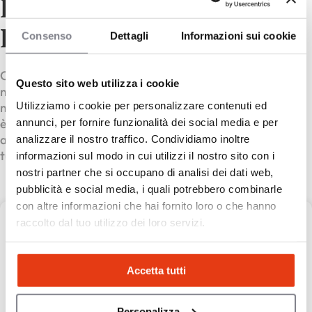
Franchising Centro Studi
Lambda
Consenso
Dettagli
Informazioni sui cookie
Centro Studi Lambda è un marchio innovativo
Questo sito web utilizza i cookie
nell’ambito della formazione, che si è evoluto in un
Utilizziamo i cookie per personalizzare contenuti ed
modello educativo completo dal 2020. La sua missione
è quella di offrire supporto a studenti e famiglie
annunci, per fornire funzionalità dei social media e per
attraverso un sistema scalabile di centri formativi in
analizzare il nostro traffico. Condividiamo inoltre
tutta Italia.
informazioni sul modo in cui utilizzi il nostro sito con i
nostri partner che si occupano di analisi dei dati web,
pubblicità e social media, i quali potrebbero combinarle
con altre informazioni che hai fornito loro o che hanno
raccolto dal tuo utilizzo dei loro servizi.
Centro Studi Lambda
Accetta tutti
Centro Studi Lambda,
Non esistono studenti stupidi, esistono studenti senza
strumenti
Personalizza