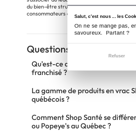
du bien-être structurellement porteur qui r
consommateurs québécois pour un mode de vie
Salut, c'est nous ... les Coo
On ne se mange pas, en
savoureux. Partant ?
Questions principales
Refuser
Qu'est-ce que le Profil Santé de 
franchisé ?
La gamme de produits en vrac Sh
québécois ?
Comment Shop Santé se différen
ou Popeye's au Québec ?