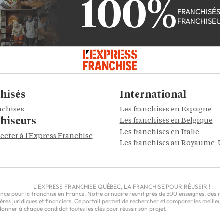
100%
FRANCHISÉ
FRANCHISE
hisés
International
nchises
Les franchises en Espagne
hiseurs
Les franchises en Belgique
Les franchises en Italie
ecter à l'Express Franchise
Les franchises au Royaume-
L'EXPRESS FRANCHISE QUÉBEC, LA FRANCHISE POUR RÉUSSIR !
ce pour la franchise en France. Notre annuaire réunit près de 500 enseignes, des milli
epères juridiques et financiers. Ce portail permet de rechercher et comparer les meil
nner à chaque candidat toutes les clés pour réussir son projet.