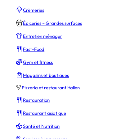
Crèmeries
N/C
Épiceries – Grandes surfaces
ssaires
Entretien ménager
Fast-Food
Gym et fitness
295,000$ CAD
s droits d’entrée (
N/C
)
Magasins et boutiques
Pizzeria et restaurant italien
Restauration
N/C
Restaurant asiatique
Santé et Nutrition