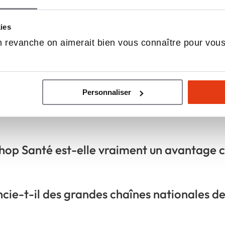
épond à une demande durable et croissante des
 actif et sain.
kies
 revanche on aimerait bien vous connaître pour vou
Personnaliser
Shop Santé et en quoi est-ce un outil de di
op Santé est-elle vraiment un avantage c
cie-t-il des grandes chaînes nationales