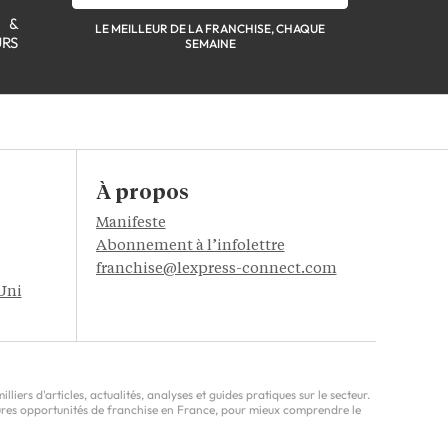
S &
LE MEILLEUR DE LA FRANCHISE, CHAQUE
URS
SEMAINE
À propos
Manifeste
Abonnement à l’infolettre
franchise@lexpress-connect.com
Uni
ers d'articles, actualités, analyses et guides pratiques sur le secteur.
leures opportunités de franchise en France, pour mieux comprendre le