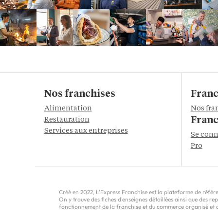
Nos franchises
Franc
Alimentation
Nos fra
Franc
Restauration
Services aux entreprises
Se conn
Pro
Créé en 2022, L'Express Franchise est la plateforme de référen
On y trouve des fiches d'enseignes détaillées ainsi que des r
fonctionnement de la franchise et du commerce organisé et do