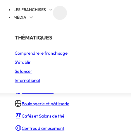
LES FRANCHISES
MÉDIA
OP SANTÉ
PAR SECTEUR
THÉMATIQUES
Comprendre le franchisage
Alimentation
S’établir
Animalerie – Centre de jardin
Se lancer
Bars
International
Beauté et forme
Boulangerie et pâtisserie
Cafés et Salons de thé
Centres d’amusement