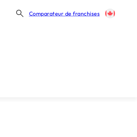
Comparateur de franchises
Besoin d’accompagnement
pour votre projet ?
Notre équipe vous accompagne pour vous
lancer dans l’aventure.
Trouver ma franchise