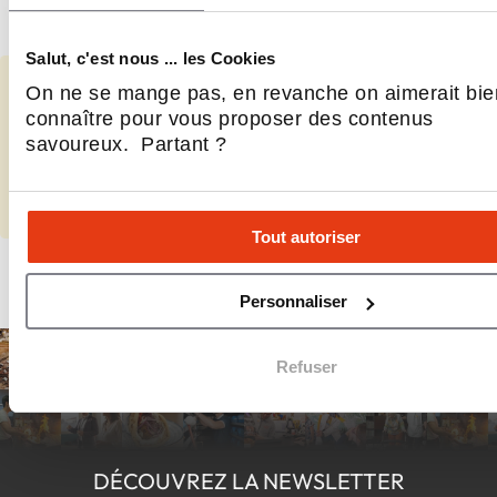
café ?
Salut, c'est nous ... les Cookies
On ne se mange pas, en revanche on aimerait bie
Vous représentez Second Cup?
connaître pour vous proposer des contenus
savoureux. Partant ?
Renseignez les données manquantes et contrôlez vos informations.
Compléter
Tout autoriser
Personnaliser
Refuser
DÉCOUVREZ LA NEWSLETTER