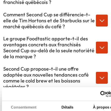
franchisé québécois ?
culture café souhaitant s’établir dans un segment
du café spécialisé en pleine croissance.
Comment Second Cup se différencie-t-
elle de Tim Hortons et de Starbucks sur le
marché québécois du café ?
Le groupe Foodtastic apporte-t-il des
avantages concrets aux franchisés
Second Cup au-delà de la seule notoriété
de la marque ?
Second Cup propose-t-il une offre
adaptée aux nouvelles tendances café
comme le cold brew et les boissons
végétales ?
Quel accompagnement Second Cup
propose-t-il à ses franchisés pour le
Consentement
Détails
À propos 
lancement et la gestion quotidienne du