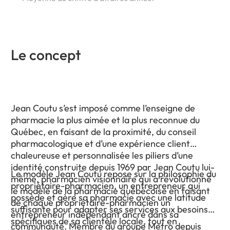
Le concept
Jean Coutu s’est imposé comme l’enseigne de
pharmacie la plus aimée et la plus reconnue du
Québec, en faisant de la proximité, du conseil
pharmacologique et d’une expérience client
chaleureuse et personnalisée les piliers d’une
identité construite depuis 1969 par Jean Coutu lui-
Le modèle Jean Coutu repose sur la philosophie du
même, pharmacien visionnaire qui a révolutionné
propriétaire-pharmacien, un entrepreneur qui
le modèle de la pharmacie québécoise en faisant
possède et gère sa pharmacie avec une latitude
de chaque propriétaire-pharmacien un
suffisante pour adapter ses services aux besoins
entrepreneur indépendant ancré dans sa
spécifiques de sa clientèle locale, tout en
communauté. Membre du groupe Metro depuis