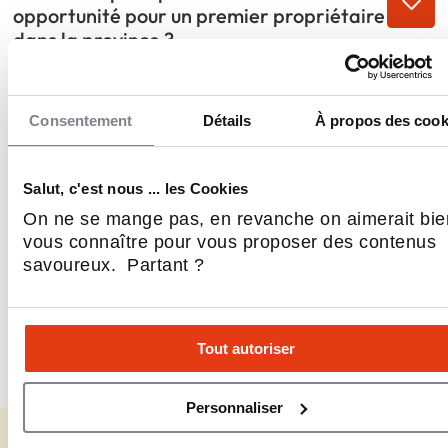
opportunité pour un premier propriétaire
dans la province ?
Comment le modèle hybride boutique-
ecommerce de Herc's Nutrition
Consentement
Détails
À propos des cook
fonctionne-t-il concrètement pour un
propriétaire québécois ?
Salut, c'est nous ... les Cookies
Quel profil Herc's Nutrition recherche-t-il
On ne se mange pas, en revanche on aimerait bie
pour ses propriétaires de magasins au
vous connaître pour vous proposer des contenus
Québec ?
savoureux. Partant ?
Comment Herc's Nutrition soutient-il ses
propriétaires de magasins dans leur
Tout autoriser
développement commercial au-delà de
l'infrastructure ecommerce ?
Personnaliser