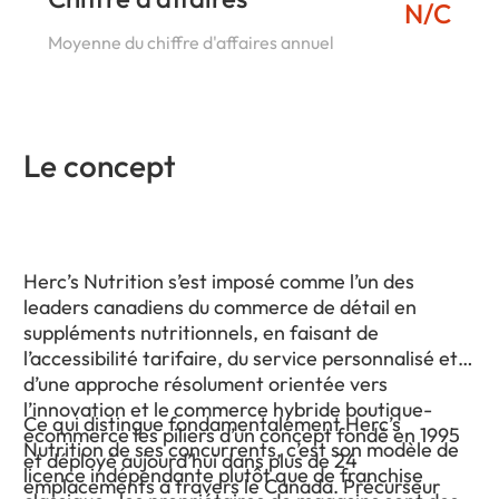
N/C
Moyenne du chiffre d'affaires annuel
Le concept
Herc’s Nutrition s’est imposé comme l’un des
leaders canadiens du commerce de détail en
suppléments nutritionnels, en faisant de
l’accessibilité tarifaire, du service personnalisé et
d’une approche résolument orientée vers
l’innovation et le commerce hybride boutique-
Ce qui distingue fondamentalement Herc’s
ecommerce les piliers d’un concept fondé en 1995
Nutrition de ses concurrents, c’est son modèle de
et déployé aujourd’hui dans plus de 24
licence indépendante plutôt que de franchise
emplacements à travers le Canada. Précurseur