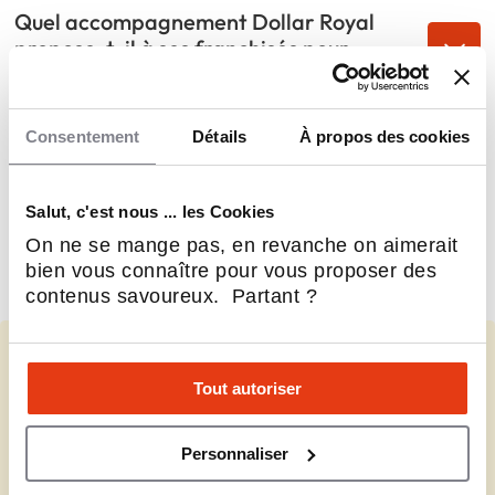
Quel accompagnement Dollar Royal
propose-t-il à ses franchisés pour
assurer leur réussite ?
Le marché du commerce à bas prix est-il
Consentement
Détails
À propos des cookies
vraiment porteur au Québec dans le
contexte économique actuel ?
Salut, c'est nous ... les Cookies
Quels sont les avantages de rejoindre
On ne se mange pas, en revanche on aimerait
Dollar Royal alors que le réseau
bien vous connaître pour vous proposer des
québécois en est encore à ses débuts ?
contenus savoureux. Partant ?
Vous représentez Dollar Royal?
Tout autoriser
Renseignez les données manquantes et contrôlez vos informations.
Personnaliser
Compléter