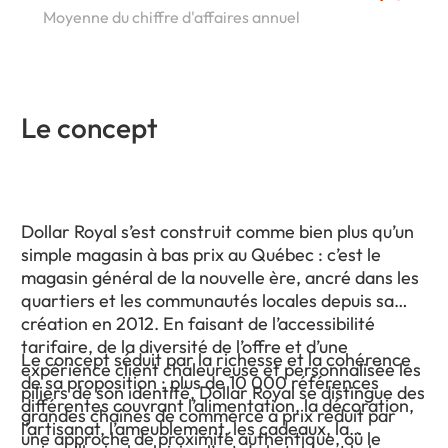
Moyenne du chiffre d'affaires annuel
Le concept
Dollar Royal s’est construit comme bien plus qu’un
simple magasin à bas prix au Québec : c’est le
magasin général de la nouvelle ère, ancré dans les
quartiers et les communautés locales depuis sa
création en 2012. En faisant de l’accessibilité
tarifaire, de la diversité de l’offre et d’une
Le concept séduit par la richesse et la cohérence
expérience client chaleureuse et personnalisée les
de sa proposition : plus de 10 000 références
piliers de son identité, Dollar Royal se distingue des
différentes couvrant l’alimentation, la décoration,
grandes chaînes de commerce à prix réduit par
l’artisanat, l’ameublement, les cadeaux, la
une approche de proximité authentique, où le