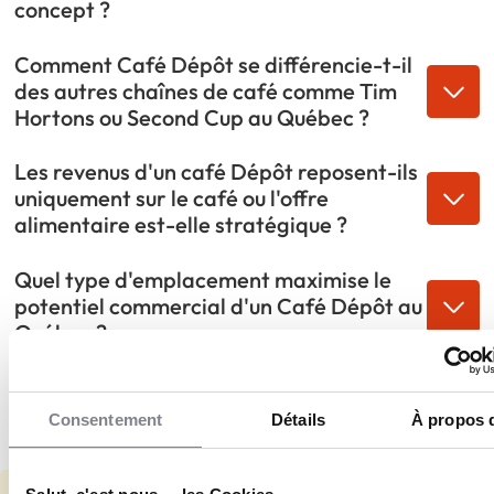
concept ?
Comment Café Dépôt se différencie-t-il
des autres chaînes de café comme Tim
Hortons ou Second Cup au Québec ?
Les revenus d'un café Dépôt reposent-ils
uniquement sur le café ou l'offre
alimentaire est-elle stratégique ?
Quel type d'emplacement maximise le
potentiel commercial d'un Café Dépôt au
Québec ?
Comment le Groupe MTY accompagne-t-
il les franchisés Café Dépôt au-delà de
Consentement
Détails
À propos 
l'ouverture du café ?