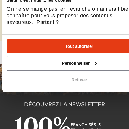
Salut, c'est nous ... les Cookies
Vous représentez Café Dépôt?
On ne se mange pas, en revanche on aimerait bie
connaître pour vous proposer des contenus
Renseignez les données manquantes et contrôlez vos informations.
savoureux. Partant ?
Compléter
Tout autoriser
Personnaliser
Refuser
DÉCOUVREZ LA NEWSLETTER
100%
FRANCHISÉS &