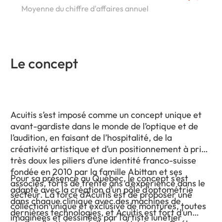
Moyenne du chiffre d'affaires annuel
Le concept
Acuitis s’est imposé comme un concept unique et
avant-gardiste dans le monde de l’optique et de
l’audition, en faisant de l’hospitalité, de la
créativité artistique et d’un positionnement à prix
très doux les piliers d’une identité franco-suisse
fondée en 2010 par la famille Abittan et ses
Pour sa présence au Québec, le concept s’est
associés, forts de trente ans d’expérience dans le
adapté avec la création d’un pôle d’optométrie
secteur. La force d’Acuitis est de proposer une
dans chaque clinique avec des machines de
collection unique et exclusive de montures, toutes
dernières technologies, et Acuitis est fort d’un
imaginées et dessinées par l’artiste lunetier