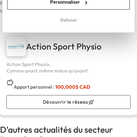
Personnaliser
Physio s’efforce de démocratiser l’accès aux soins de
santé, quelles que soient les attentes de ses clients.
Refuser
Action Sport Physio
Action Sport Physio,
Comme avant, même mieux qu'avant!
Apport personnel :
100,000$ CAD
Découvrir le réseau
D'autres actualités du secteur