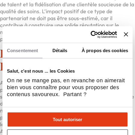
de talent et la fidélisation d’une clientèle soucieuse de la
qualité des soins. L’impact positif de ce type de
partenariat ne doit pas être sous-estimé, car il
contribue à construire une solide réputation sur le
marché, attirant ainsi de nouveaux clients et
partenaires potentiels.
Consentement
Détails
À propos des cookies
Franchise Action Sport
Physio
Salut, c'est nous ... les Cookies
On ne se mange pas, en revanche on aimerait
Action Sport Physio est un réseau de cliniques
bien vous connaître pour vous proposer des
physiothérapeutiques réputé qui s’engage à offrir des
contenus savoureux. Partant ?
soins de qualité à tous ses clients. Grâce à son expertise
dans le domaine de la médecine sportive et à ses
nombreux partenariats avec des équipes
professionnelles, l’enseigne se positionne comme un
Tout autoriser
leader sur le marché de la physiothérapie au Québec.
Avec une approche centrée sur le patient, Action Sport