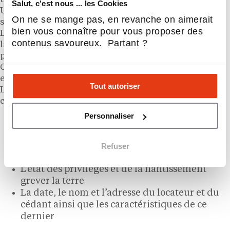
Salut, c'est nous ... les Cookies
Un formulaire doit être soumis si l’activité est
On ne se mange pas, en revanche on aimerait
soumise au droit de premier refus.
bien vous connaître pour vous proposer des
Les employés devront être informés deux mois avant
contenus savoureux. Partant ?
la création de l’acte de vente puisqu’ils ont la priorité
pour l’achat de l’entreprise.
Cette étape est obligatoire et ne concerne que les
entreprises de moins de 250 employés.
Tout autoriser
Le document doit être signé par les deux parties et
comprendre :
Personnaliser
Le prix
Le nom du vendeur précédent
Chiffre d’affaires et résultats des dernières
Refuser
années
L’état des privilèges et de la nantissement
grever la terre
La date, le nom et l’adresse du locateur et du
cédant ainsi que les caractéristiques de ce
dernier