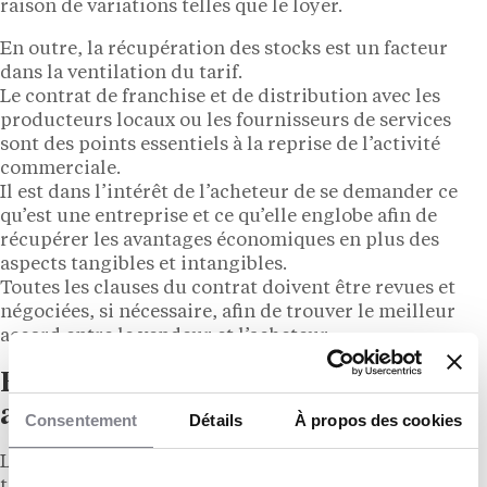
raison de variations telles que le loyer.
En outre, la récupération des stocks est un facteur
dans la ventilation du tarif.
Le contrat de franchise et de distribution avec les
producteurs locaux ou les fournisseurs de services
sont des points essentiels à la reprise de l’activité
commerciale.
Il est dans l’intérêt de l’acheteur de se demander ce
qu’est une entreprise et ce qu’elle englobe afin de
récupérer les avantages économiques en plus des
aspects tangibles et intangibles.
Toutes les clauses du contrat doivent être revues et
négociées, si nécessaire, afin de trouver le meilleur
accord entre le vendeur et l’acheteur.
Formalités et obligations
administratives
Consentement
Détails
À propos des cookies
Le vendeur doit d’abord informer la mairie du
transfert de l’entreprise.