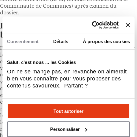
Communauté de Communes) après examen du
dossier.
Incitations fiscales pour le crédit-
bail commercial
Consentement
Détails
À propos des cookies
Plusieurs allégements fiscaux ont été mis en place par
les pouvoirs publics pour encourager et simplifier la
création d’entreprises afin de revitaliser le centre-
Salut, c'est nous ... les Cookies
ville. L’exonération de l’impôt foncier sur les sociétés
On ne se mange pas, en revanche on aimerait
(CFE) est l’un d’entre eux. Calculée en fonction de la
bien vous connaître pour vous proposer des
valeur locative de la propriété, elle est accessible au
contenus savoureux. Partant ?
cours de la première année d’activité. Les
entrepreneurs y ont accès de droit, sans aucune
condition. Il est également possible de profiter des
réductions en fonction de la zone d’installation. Dans
Tout autoriser
les zones franches urbaines (ZFU), l’exonération sur
les bénéfices dure 5 ans. Dans le ZRR (Zones de
Personnaliser
revitalisation rurale), l’exonération concerne les
bénéfices, les cotisations patronales, la CFE et l’impôt