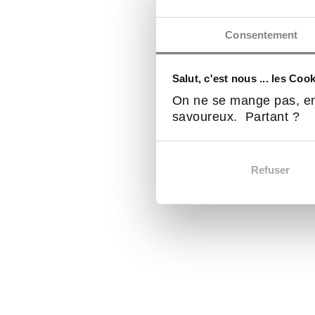
Consentement
Salut, c'est nous ... les Coo
On ne se mange pas, en
savoureux. Partant ?
Refuser
Nos franchises
Franc
Alimentation
Nos fra
Franc
Restauration
Services aux entreprises
Se conn
Pro