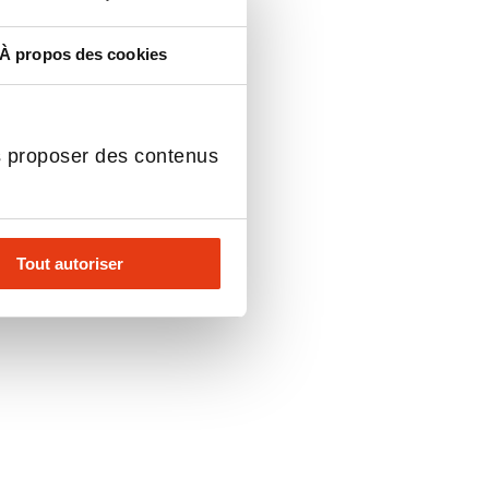
À propos des cookies
JE M'INSCRIS
S &
s proposer des contenus
LE MEILLEUR DE LA FRANCHISE, CHAQUE
URS
SEMAINE
Tout autoriser
À propos
Manifeste
Abonnement à l’infolettre
franchise@lexpress-connect.com
Uni