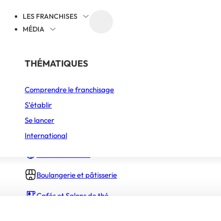
LES FRANCHISES
MÉDIA
PAR SECTEUR
THÉMATIQUES
Comprendre le franchisage
Alimentation
S’établir
Animalerie – Centre de jardin
Se lancer
Bars
International
Beauté et forme
Boulangerie et pâtisserie
Cafés et Salons de thé
Centres d’amusement