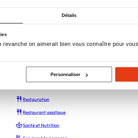
Crèmeries
Détails
Épiceries – Grandes surfaces
DÉCOUVREZ LA NEWSLETTER
kies
Entretien ménager
100%
FRANCHISÉ
 revanche on aimerait bien vous connaître pour vou
FRANCHISE
Fast-Food
Gym et fitness
Personnaliser
Magasins et boutiques
Pizzeria et restaurant italien
hisés
International
Restauration
nchises
Les franchises en Espagne
hiseurs
Les franchises en Belgique
Restaurant asiatique
Les franchises en Italie
ecter à l'Express Franchise
Santé et Nutrition
Les franchises au Royaume-