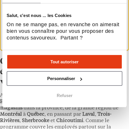
Decathlon Seed vise les personnes salariées
directement par
Decathlon
, dans ses magasins
corporatifs et ses structures de soutien partout
Salut, c'est nous ... les Cookies
dans le monde. Un futur franchisé ne touche
On ne se mange pas, en revanche on aimerait
donc pas cet avantage au titre de la convention
bien vous connaître pour vous proposer des
de franchise, mais les équipes en magasin, elles,
contenus savoureux. Partant ?
peuvent y être admissibles.
Onze magasins au Québec, des
Tout autoriser
équipes potentiellement
Personnaliser
visées
Refuser
Arrivé au
Québec
en 2018 avec un premier magasin à
Brossard
, le détaillant compte aujourd’hui
onze
magasins
dans la province, de la grande région de
Montréal
à
Québec
, en passant par
Laval
,
Trois-
Rivières
,
Sherbrooke
et
Chicoutimi
. Comme le
programme couvre les employés partout sur la