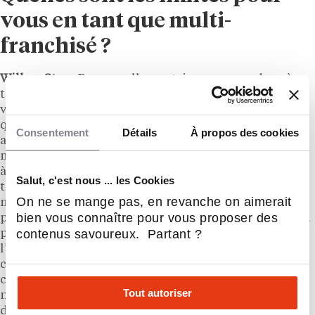
vous en tant que multi-
franchisé ?
Willem Stox :
Personnellement, je pense que deux à
trois magasins sont le maximum si vous voulez
vraiment rester impliqué dans les opérations
quotidiennes. Lorsque le nombre d’établissement
Consentement
Détails
À propos des cookies
augmente, il devient de plus en plus difficile de
maintenir une vue d’ensemble et un engagement vis-
à-vis des magasins. De nombreux entrepreneurs
Salut, c'est nous ... les Cookies
tentent de dominer une région en ouvrant de
On ne se mange pas, en revanche on aimerait
multiples franchises, mais cela peut nuire à vos
bien vous connaître pour vous proposer des
performances entrepreneuriales. Il devient de plus en
contenus savoureux. Partant ?
plus complexe de bien gérer tous vos magasins, et
l’engagement personnel avec votre équipe et vos
clients peut être dilué. Certains entrepreneurs
combinent également différentes marques, mais cela
Tout autoriser
ne peut fonctionner que si les marques ne sont pas
directement concurrentes et s’il y a un