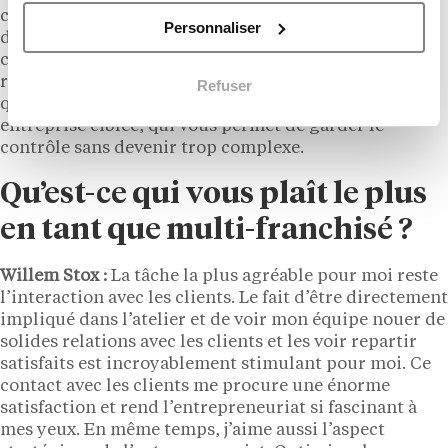
chevauchement opérationnel. Quant au commerce de
Personnaliser
détail alimentaire, il est trop difficile pour moi de le
combiner avec d’autres secteurs, principalement en
raison des périodes de pointe et des défis logistiques
Refuser
qu’il implique. Je crois vraiment au pouvoir d’une
entreprise ciblée, qui vous permet de garder le
contrôle sans devenir trop complexe.
Qu’est-ce qui vous plaît le plus
en tant que multi-franchisé ?
Willem Stox :
La tâche la plus agréable pour moi reste
l’interaction avec les clients. Le fait d’être directement
impliqué dans l’atelier et de voir mon équipe nouer de
solides relations avec les clients et les voir repartir
satisfaits est incroyablement stimulant pour moi. Ce
contact avec les clients me procure une énorme
satisfaction et rend l’entrepreneuriat si fascinant à
mes yeux. En même temps, j’aime aussi l’aspect