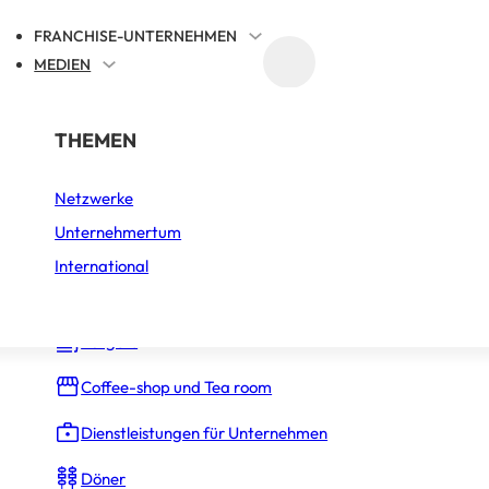
FRANCHISE-UNTERNEHMEN
MEDIEN
FRANCHISE-REFERENZIERUNG
RTSEITE
AKTUELLES
NACH BRANCHE
THEMEN
Netzwerke
Auto, Motorrad und Fahrrad
etfood-Player setz
Unternehmertum
Bäckerei – Konditorei
International
klar auf Franchise
Bars
Burgers
VERÖFFENTLICHT AM 1. APRIL 2026
2 MIN. LESEZEIT
Coffee-shop und Tea room
Dienstleistungen für Unternehmen
Döner