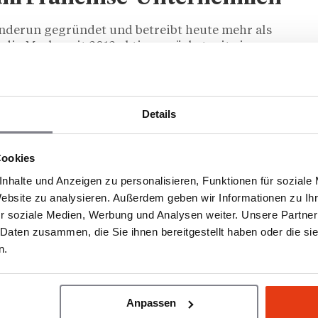
enderun gegründet und betreibt heute mehr als
t die Marke seit 2012 aktiv, zunächst mit einem
Filialen in Mannheim, Karlsruhe, Wuppertal und
uf ein Franchise-Unternehmen setzt Katik auf
 Einwohnern.
Details
d Produktstandardisierung
Cookies
gebende „Katik“ – eine gefüllte Brotrolle aus
ltem Hähnchen oder Rind, hausgemachten
nhalte und Anzeigen zu personalisieren, Funktionen für soziale
ereitung erfolgt vollständig halal und ohne
Website zu analysieren. Außerdem geben wir Informationen zu I
r soziale Medien, Werbung und Analysen weiter. Unsere Partner
 Daten zusammen, die Sie ihnen bereitgestellt haben oder die s
e Produktionsprozesse und automatisierte Abläufe
n.
g reproduzierbar bleiben – ein entscheidender
hmen.
städten geplant
Anpassen