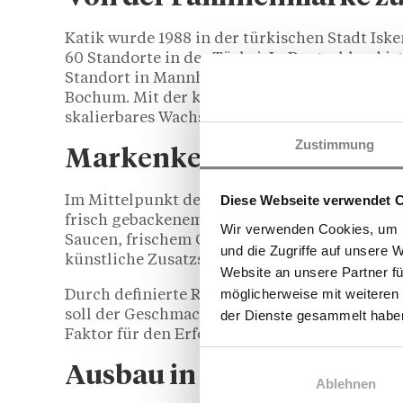
Katik wurde 1988 in der türkischen Stadt Isk
60 Standorte in der Türkei. In Deutschland is
Standort in Mannheim, mittlerweile gibt es 
Bochum. Mit der konsequenten Ausrichtung a
skalierbares Wachstum in Städten ab 100.000
Zustimmung
Markenkern: Qualität un
Diese Webseite verwendet 
Im Mittelpunkt des Konzepts steht der namens
frisch gebackenem Steinofenbrot mit gegril
Wir verwenden Cookies, um I
Saucen, frischem Gemüse und Pommes. Die Zub
und die Zugriffe auf unsere 
künstliche Zusatzstoffe.
Website an unsere Partner fü
möglicherweise mit weiteren
Durch definierte Rezepturen, standardisiert
der Dienste gesammelt habe
soll der Geschmack über alle Standorte hinwe
Faktor für den Erfolg als Franchise-Unterne
Ausbau in deutschen Groß
Ablehnen