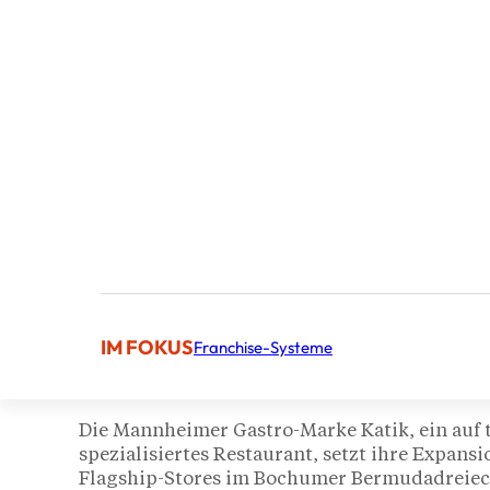
Veröffentlicht von Nadia Ben Am
IM FOKUS
Franchise-Systeme
Content Manager
Die Mannheimer Gastro-Marke Katik, ein auf 
spezialisiertes Restaurant, setzt ihre Expans
Flagship-Stores im Bochumer Bermudadreieck