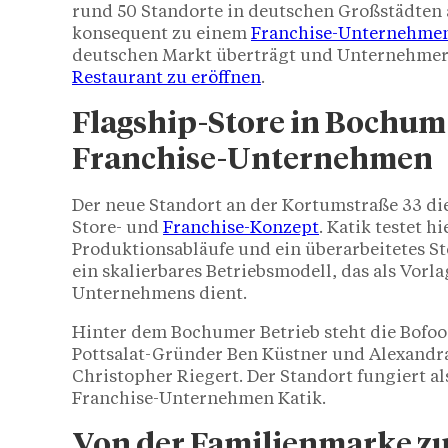
rund 50 Standorte in deutschen Großstädten a
konsequent zu einem
Franchise-Unternehme
deutschen Markt überträgt und Unternehmern 
Restaurant zu eröffnen
.
Flagship-Store in Bochum 
Franchise-Unternehmen
Der neue Standort an der Kortumstraße 33 dien
Store- und
Franchise-Konzept
. Katik testet h
Produktionsabläufe und ein überarbeitetes St
ein skalierbares Betriebsmodell, das als Vorl
Unternehmens dient.
Hinter dem Bochumer Betrieb steht die Bofo
Pottsalat-Gründer Ben Küstner und Alexandra
Christopher Riegert. Der Standort fungiert a
Franchise-Unternehmen Katik.
Von der Familienmarke 