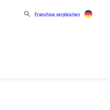
Franchise vergleichen
TÜRKISCHER STREETFOOD-PLAYER SETZT IN DEUTSCHLAND KLAR AUF FRANCHISE
t in Deutschland