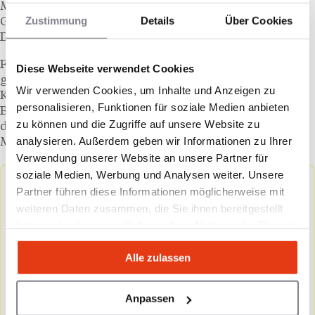
Mitgliederzahlen, während klassische
Zustimmung
Details
Über Cookies
Großfitnessstudios unter zunehmendem
Differenzierungsdruck stehen.
Für
FIT House of Brands
bedeutet dieser Kontext ein
Diese Webseite verwendet Cookies
günstiges Marktumfeld. Die Nachfrage nach
Wir verwenden Cookies, um Inhalte und Anzeigen zu
Konzepten mit klarem Profil und hochwertiger
personalisieren, Funktionen für soziale Medien anbieten
Betreuung, sei es in der Intensität wie bei
F45
oder in
zu können und die Zugriffe auf unsere Website zu
der Gelenkschonung wie bei
FS8
, wächst. Der
analysieren. Außerdem geben wir Informationen zu Ihrer
Münchner Einstieg zielt bewusst auf dieses Segment.
Verwendung unserer Website an unsere Partner für
soziale Medien, Werbung und Analysen weiter. Unsere
Gut zu wissen:
Partner führen diese Informationen möglicherweise mit
weiteren Daten zusammen, die Sie ihnen bereitgestellt
FS8 ist das erste der drei FIT House of Brands-
haben oder die sie im Rahmen Ihrer Nutzung der Dienste
Konzepte, das in Deutschland startet. F45
gesammelt haben.
Training und VAURA Pilates sind für folgende
Alle zulassen
Expansionsphasen vorgesehen. Interessierte
Franchise-Partner:innen können sich direkt
Anpassen
über die Website der Gruppe für ein
Erstgespräch mit dem europäischen