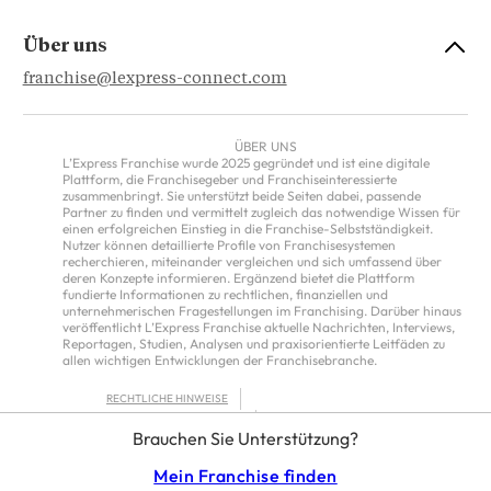
Über uns
franchise@lexpress-connect.com
ÜBER UNS
L’Express Franchise wurde 2025 gegründet und ist eine digitale
Plattform, die Franchisegeber und Franchiseinteressierte
zusammenbringt. Sie unterstützt beide Seiten dabei, passende
Partner zu finden und vermittelt zugleich das notwendige Wissen für
einen erfolgreichen Einstieg in die Franchise-Selbstständigkeit.
Nutzer können detaillierte Profile von Franchisesystemen
recherchieren, miteinander vergleichen und sich umfassend über
deren Konzepte informieren. Ergänzend bietet die Plattform
fundierte Informationen zu rechtlichen, finanziellen und
unternehmerischen Fragestellungen im Franchising. Darüber hinaus
veröffentlicht L’Express Franchise aktuelle Nachrichten, Interviews,
Reportagen, Studien, Analysen und praxisorientierte Leitfäden zu
allen wichtigen Entwicklungen der Franchisebranche.
RECHTLICHE HINWEISE
DATENSCHUTZRICHTLINIE
Brauchen Sie Unterstützung?
ALLGEMEINE NUTZUNGSBEDINGUNGEN FÜR DEN SERVICE VON
L’EXPRESS FRANCHISE
FRANCHISOR TERMS – EUROPE
Mein Franchise finden