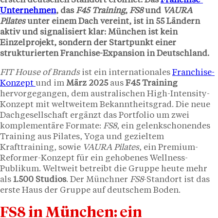
ersten deutschen Standort eröffnet. Das
Franchise-
Unternehmen
, das
F45 Training
,
FS8
und
VAURA
Pilates
unter einem Dach vereint, ist in 55 Ländern
aktiv und signalisiert klar: München ist kein
Einzelprojekt, sondern der Startpunkt einer
strukturierten Franchise-Expansion in Deutschland.
FIT House of Brands
ist ein internationales
Franchise-
Konzept
und im
März 2025
aus
F45 Training
hervorgegangen, dem australischen High-Intensity-
Konzept mit weltweitem Bekanntheitsgrad. Die neue
Dachgesellschaft ergänzt das Portfolio um zwei
komplementäre Formate:
FS8
, ein gelenkschonendes
Training aus Pilates, Yoga und gezieltem
Krafttraining, sowie
VAURA Pilates
, ein Premium-
Reformer-Konzept für ein gehobenes Wellness-
Publikum. Weltweit betreibt die Gruppe heute mehr
als
1.500 Studios
. Der Münchner
FS8
-Standort ist das
erste Haus der Gruppe auf deutschem Boden.
FS8 in München: ein