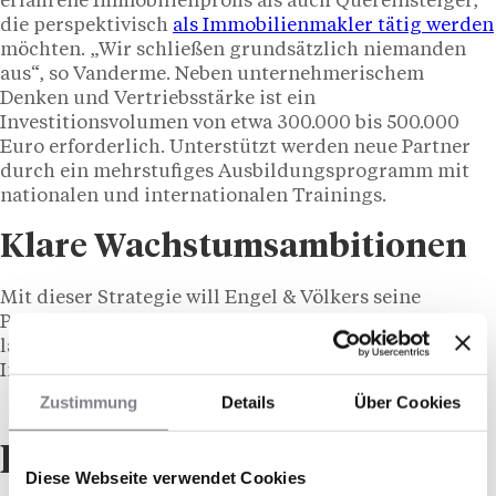
erfahrene Immobilienprofis als auch Quereinsteiger,
die perspektivisch
als Immobilienmakler tätig werden
möchten. „Wir schließen grundsätzlich niemanden
aus“, so Vanderme. Neben unternehmerischem
Denken und Vertriebsstärke ist ein
Investitionsvolumen von etwa 300.000 bis 500.000
Euro erforderlich. Unterstützt werden neue Partner
durch ein mehrstufiges Ausbildungsprogramm mit
nationalen und internationalen Trainings.
Klare Wachstumsambitionen
Mit dieser Strategie will Engel & Völkers seine
Position in Frankreich deutlich stärken und
langfristig zu den führenden Anbietern im Premium-
Immobiliensegment aufsteigen.
Zustimmung
Details
Über Cookies
Das könnte Ihnen
Diese Webseite verwendet Cookies