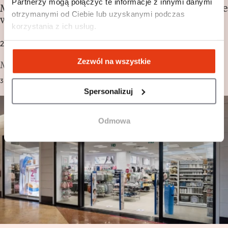
Partnerzy mogą połączyć te informacje z innymi danymi
Mail Boxes Etc. otwiera pierwszy Flagship Store
otrzymanymi od Ciebie lub uzyskanymi podczas
w Warszawie w Polsce!
korzystania z ich usług.
27 MAJ 2026
Zezwól na wszystkie
Mail Boxes Etc., jedna z największych na świecie…
3 MIN.
SIECI, EKSPANSJA
Spersonalizuj
Odmowa