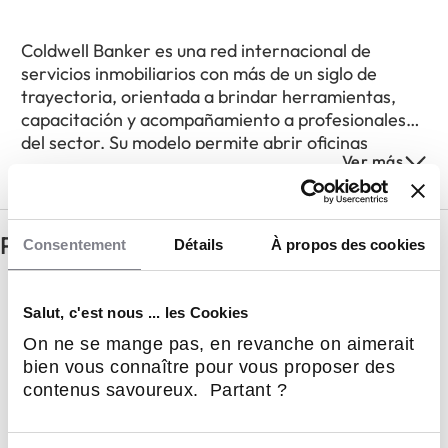
Coldwell Banker es una red internacional de
servicios inmobiliarios con más de un siglo de
trayectoria, orientada a brindar herramientas,
capacitación y acompañamiento a profesionales
del sector. Su modelo permite abrir oficinas
Ver más
propias o incorporarse como corredor o asesor
inmobiliario dentro de una estructura respaldada
por una marca global presente en más de 40
países. La compañía apuesta por la excelencia, la
Preguntas frecuentes
Consentement
Détails
À propos des cookies
innovación tecnológica, el networking y la
formación continua para impulsar el crecimiento
¿Cómo se puede ingresar al sistema?
de sus asociados en Argentina, Uruguay y
Salut, c'est nous ... les Cookies
Paraguay.
On ne se mange pas, en revanche on aimerait
bien vous connaître pour vous proposer des
¿Qué perfil buscan en sus asociados?
contenus savoureux. Partant ?
¿Qué apoyo recibe un franquiciado o