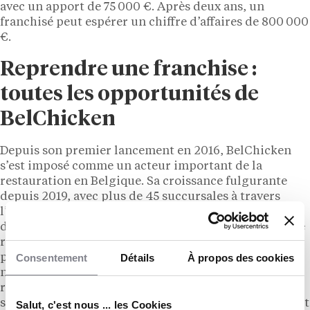
avec un apport de 75 000 €. Après deux ans, un
franchisé peut espérer un chiffre d’affaires de 800 000
€.
Reprendre une franchise :
toutes les opportunités de
BelChicken
Depuis son premier lancement en 2016, BelChicken
s’est imposé comme un acteur important de la
restauration en Belgique. Sa croissance fulgurante
depuis 2019, avec plus de 45 succursales à travers
l’Europe, témoigne de son savoir-faire et de l’attrait
de ses plats à base de poulet. Avec des taux de réussite
remarquables, la franchise continue de captiver les
Consentement
Détails
À propos des cookies
palais et d’élargir son maillage national. Quinze
nouveaux restaurants en préparation promettent de
renforcer encore sa présence et son influence sur la
scène culinaire européenne. Pour ouvrir un restaurant
Salut, c'est nous ... les Cookies