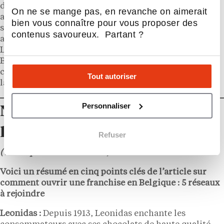
de l’enseigne, l’entrepreneur doit bénéficier d’un
On ne se mange pas, en revanche on aimerait
apport personnel de 100 000 € à 150 000 € et
bien vous connaître pour vous proposer des
s’acquitter d’un droit d’entrée de 30 000 € qui lui
contenus savoureux. Partant ?
assure un accès à un réseau établi et prospère.
L’investissement global nécessaire à l’ouverture d’un
BelChicken varie entre 300 000 € et 600 000 € et
couvre l’ensemble des éléments nécessaires pour
Tout autoriser
lancer et développer avec succès son restaurant.
Personnaliser
Notre résumé en 5 points clés
par L’Express Connect IA
Refuser
(vérifié par notre rédaction)
Voici un résumé en cinq points clés de l’article sur
comment ouvrir une franchise en Belgique : 5 réseaux
à rejoindre
Leonidas :
Depuis 1913, Leonidas enchante les