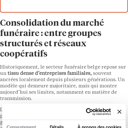
Consolidation du marché
funéraire : entre groupes
structurés et réseaux
coopératifs
Historiquement, le secteur funéraire belge repose sur
un
tissu dense d’entreprises familiales,
souvent
ancrées localement depuis plusieurs générations. Un
modèle qui demeure majoritaire, mais qui montre
aujourd’hui ses limites, notamment en matière de
transmission.
Depuis une trentaine d’années, les groupes de taille
plus importante, parfois à dimension internationale,
gagnent du terrain. À l’image de
DELA
, assureur et
Consentement
Détails
À propos des cookies