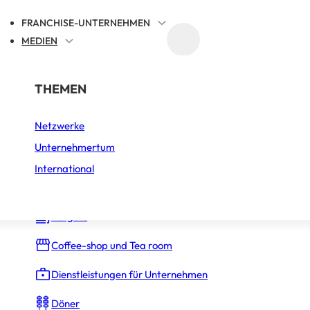
FRANCHISE-UNTERNEHMEN
MEDIEN
FRANCHISE-REFERENZIERUNG
RTSEITE
AKTUELLES
NACH BRANCHE
THEMEN
Netzwerke
Auto, Motorrad und Fahrrad
Stuttgart: die Schaa
Unternehmertum
Bäckerei – Konditorei
International
er und ein Standor
Bars
Burgers
VERÖFFENTLICHT AM 6. JULI 2026
3 MIN. LESEZEIT
Coffee-shop und Tea room
Dienstleistungen für Unternehmen
Döner