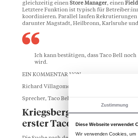
gleichzeitig einen
Store Manager
, einen
Field
Letztere Funktion ist typisch für Betreiber:i
koordinieren. Parallel laufen Rekrutierungen
darunter Magstadt, Heilbronn, Karlsruhe und
Ich kann bestätigen, dass Taco Bell noch
wird.
EIN KOMMENTAR VON
Richard Villagomez
Sprecher, Taco Bell, zitiert in Bild.de
Zustimmung
Kriegsbergstraße: eine frü
erster Taco-Bell-Standort
Diese Webseite verwendet 
Wir verwenden Cookies, um I