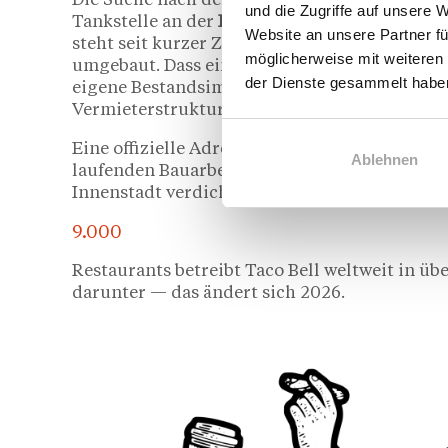
Die Suche nach dem ersten Stuttgarter Stando
und die Zugriffe auf unsere 
Tankstelle an der
Kriegsbergstraße
, die die
S
Website an unsere Partner fü
steht seit kurzer Zeit leer. Die Zapfsäulen wu
möglicherweise mit weiteren
umgebaut. Dass ein Franchisepartner für den
der Dienste gesammelt habe
eigene Bestandsimmobilie nutzt, ist aus unt
Vermieterstruktur, kein Mietpreisrisiko, volle
Eine offizielle Adressbestätigung durch
Taco 
Ablehnen
laufenden Bauarbeiten in Verbindung mit den
Innenstadt verdichten das Bild jedoch erhebli
9.000
Restaurants betreibt Taco Bell weltweit in üb
darunter — das ändert sich 2026.