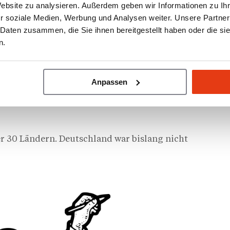
rt dürfte keine lange sein. Eine ehemalige
Website zu analysieren. Außerdem geben wir Informationen zu I
chaal Group
selbst als Tankstelle betrieben hatte,
r soziale Medien, Werbung und Analysen weiter. Unsere Partner
rden entfernt, das Gebäude wird aktuell
 Daten zusammen, die Sie ihnen bereitgestellt haben oder die s
 Aufbau einer neuen Marke ausgerechnet eine
n.
ernehmerischer Sicht naheliegend: keine fremde
 Kontrolle über das Projekt.
Bell
oder die
Schaal Group
steht bislang aus. Die
Anpassen
 gezielten Stellenausschreibungen für Stuttgart-
ch.
er 30 Ländern. Deutschland war bislang nicht