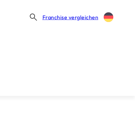
Franchise vergleichen
TACO BELL STUTTGART: DIE SCHAAL GROUP ALS FRANCHISEPARTNER UND EIN STANDORT IN SICHTWEITE
l Group als
t in Sichtweite