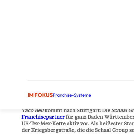
Veröffentlicht von Nadia Ben Am
Content Manager
IM FOKUS
Franchise-Systeme
Taco Bell
kommt nach Stuttgart: Die
Schaal G
Franchisepartner
für ganz Baden-Württemberg
US-Tex-Mex-Kette aktiv vor. Als heißester Sta
der Kriegsbergstraße, die die Schaal Group se