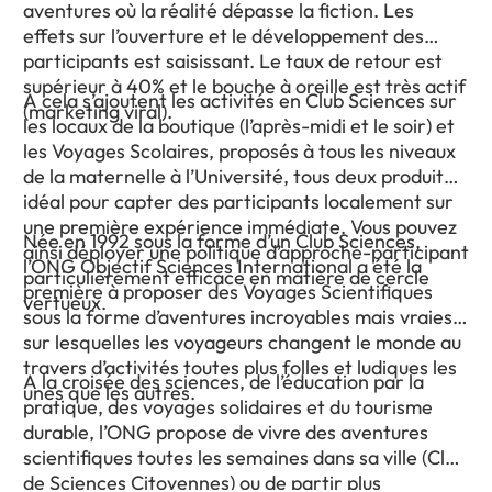
aventures où la réalité dépasse la fiction. Les
effets sur l’ouverture et le développement des
participants est saisissant. Le taux de retour est
supérieur à 40% et le bouche à oreille est très actif
A cela s’ajoutent les activités en Club Sciences sur
(marketing viral).
les locaux de la boutique (l’après-midi et le soir) et
les Voyages Scolaires, proposés à tous les niveaux
de la maternelle à l’Université, tous deux produit
idéal pour capter des participants localement sur
une première expérience immédiate. Vous pouvez
Née en 1992 sous la forme d’un Club Sciences,
ainsi déployer une politique d’approche-participant
l’ONG Objectif Sciences International a été la
particulièrement efficace en matière de cercle
première à proposer des Voyages Scientifiques
vertueux.
sous la forme d’aventures incroyables mais vraies,
sur lesquelles les voyageurs changent le monde au
travers d’activités toutes plus folles et ludiques les
A la croisée des sciences, de l’éducation par la
unes que les autres.
pratique, des voyages solidaires et du tourisme
durable, l’ONG propose de vivre des aventures
scientifiques toutes les semaines dans sa ville (Club
de Sciences Citoyennes) ou de partir plus