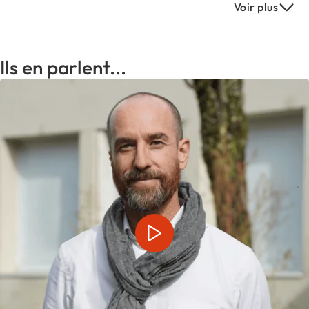
Voir plus
longtemps et plus loin, sur des expériences vécues
allant du week-end Familles dans une Réserve
naturelle du coin, à l’Expédition scientifique
accessible à tous sur des durées pouvant allant
Ils en parlent...
d’une semaine à 4 semaines (
Agence de Voyages
Scientifiques)
en passant par de nombreux autres
formats possibles.