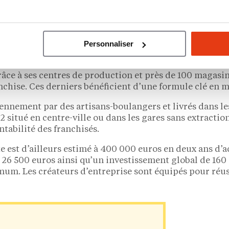
 du tissu local peuvent rejoindre le réseau. Comment
euros seront requis. Le chiffre d’affaires est estimé à
fee shop rentable
Personnaliser
uration rapide et coffee shop disponibles en Belgique. 
âce à ses centres de production et près de 100 magasin
nchise. Ces derniers bénéficient d’une formule clé en m
iennement par des artisans-boulangers et livrés dans le
2 situé en centre-ville ou dans les gares sans extractio
tabilité des franchisés.
nte est d’ailleurs estimé à 400 000 euros en deux ans d’
e 26 500 euros ainsi qu’un investissement global de 160
m. Les créateurs d’entreprise sont équipés pour réuss