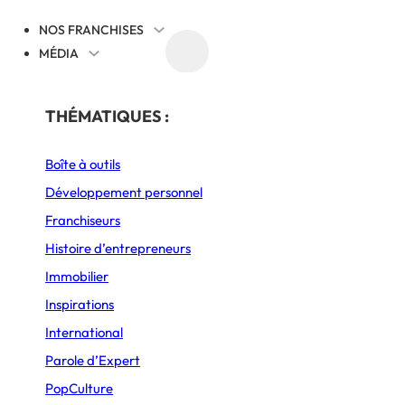
NOS FRANCHISES
MÉDIA
AGENDA
SEIGNES À SUIVRE
PAR SECTEUR
THÉMATIQUES :
Boîte à outils
Alimentation
gique, 3 enseignes 
Développement personnel
Auto, Moto & Mobilité Douce
Franchiseurs
Habitat & Bâtiment
Histoire d’entrepreneurs
Immobilier
Restauration
Inspirations
Service aux entreprises
International
Sports et Loisirs
Parole d’Expert
PopCulture