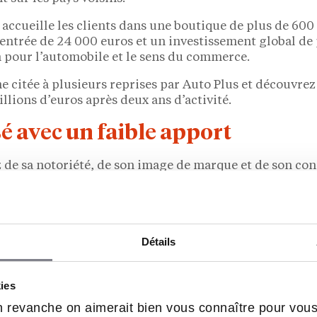
e accueille les clients dans une boutique de plus de 600
entrée de 24 000 euros et un investissement global de
n pour l’automobile et le sens du commerce.
 citée à plusieurs reprises par Auto Plus et découvrez 
illions d’euros après deux ans d’activité.
é avec un faible apport
z de sa notoriété, de son image de marque et de son conc
nchisés, l’enseigne est devenue un leader.
mpte désormais plus de 200 franchisés. Ce qui fait la pa
ffet, il collabore avec plus de 300 vignerons pour off
Détails
de spiritueux qui s’adaptent aux régions et aux habit
sur le marché belge. Les franchisés bénéficieront d’un
kies
mmunication.
 revanche on aimerait bien vous connaître pour vou