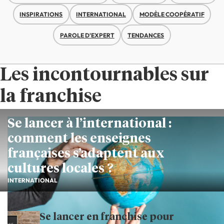
INSPIRATIONS
INTERNATIONAL
MODÈLE COOPÉRATIF
PAROLE D'EXPERT
TENDANCES
Les incontournables sur
la franchise
Se lancer à l’international :
comment les enseignes
françaises s’adaptent aux
cultures locales ?
INTERNATIONAL
Se lancer en franchise pour