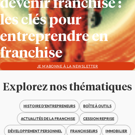
devenir franchisé :
les clés pour
entreprendre en
franchise
JE M'ABONNE À LA NEWSLETTER
Explorez nos thématiques
HISTOIRE D'ENTREPRENEURS
BOÎTE À OUTILS
ACTUALITÉS DE LA FRANCHISE
CESSION REPRISE
DÉVELOPPEMENT PERSONNEL
FRANCHISEURS
IMMOBILIER