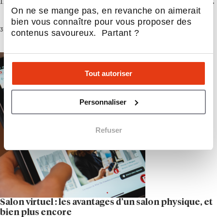
franchise (CQF), en 2023 le Québec comptait plus
On ne se mange pas, en revanche on aimerait
de 9 000 établissements franchisés, générant plus
bien vous connaître pour vous proposer des
de 58 milliards de dollars en ventes annuelles
3 Min.
International
contenus savoureux. Partant ?
Tout autoriser
Personnaliser
Refuser
Salon virtuel : les avantages d’un salon physique, et
bien plus encore