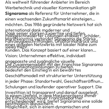
Als weltweit führender Anbieter im Bereich
Werbetechnik und visueller Kommunikation gilt
Signarama
als Referenz für Unternehmer, die in
einen wachsenden Zukunftsmarkt einsteigen
möchten. Das 1986 gegründete Netzwerk hat sich
international dank moderner und
Dank seiner starken Expertise und tiefen
maßgeschneiderter Lösungen etabliert: Schilder,
Marktkenntnis verbindet Signarama die Stärke
Fahrzeugbeschriftungen, Großformatdruck und
eines globalen Netzwerks mit lokaler Nähe zum
vieles mehr.
Kunden. Das Konzept basiert auf einer klaren
Vision: Unternehmen effektive, individuell
angepasste und zugängliche visuelle
Die Zusammenarbeit mit der Franchise Signarama
Kommunikationslösungen zu bieten.
bedeutet den Einstieg in ein bewährtes
Geschäftsmodell mit strukturierter Unterstützung
in jeder Phase: Standortwahl, Geschäftseröffnung,
Schulungen und laufender operativer Support. Die
Investition ist transparent und darauf ausgelegt,
In einem Umfeld, in dem Markenpräsenz immer
die Entwicklung neuer Franchisepartner
entscheidender wird, bietet Signarama eine solide
bestmöglich abzusichern.
Möglichkeit, sich in einem dynamischen und