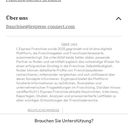
Franchisepartner in Italien
Über uns
franchise@lexpress-connect.com
ÜBER UNS
L’Express Franchise wurde 2025 gegründet und ist eine digitale
Plattform, die Franchisegeber und Franchiseinteressierte
zusammenbringt. Sie unterstützt beide Seiten dabei, passende
Partner zu finden und vermittelt zugleich das notwendige Wissen für
einen erfolgreichen Einstieg in die Franchise-Selbstständigkeit.
Nutzer können detaillierte Profile von Franchisesystemen
recherchieren, miteinander vergleichen und sich umfassend über
deren Konzepte informieren. Ergänzend bietet die Plattform
fundierte Informationen zu rechtlichen, finanziellen und
unternehmerischen Fragestellungen im Franchising. Darüber hinaus
veröffentlicht L’Express Franchise aktuelle Nachrichten, Interviews,
Reportagen, Studien, Analysen und praxisorientierte Leitfäden zu
allen wichtigen Entwicklungen der Franchisebranche.
RECHTLICHE HINWEISE
DATENSCHUTZRICHTLINIE
Brauchen Sie Unterstützung?
ALLGEMEINE NUTZUNGSBEDINGUNGEN FÜR DEN SERVICE VON
L’EXPRESS FRANCHISE