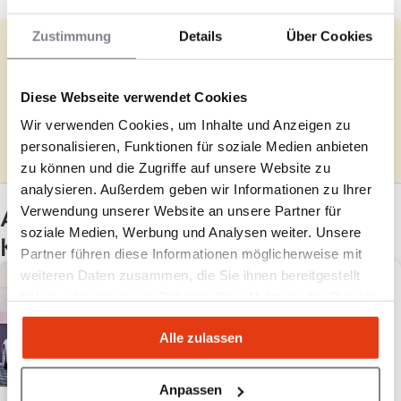
Zustimmung
Details
Über Cookies
Sie vertreten MobileCarCleaning?
Diese Webseite verwendet Cookies
Vervollständigen Sie die fehlenden Angaben und überprüfen Sie
Ihre Informationen.
Wir verwenden Cookies, um Inhalte und Anzeigen zu
personalisieren, Funktionen für soziale Medien anbieten
Ausfüllen
zu können und die Zugriffe auf unsere Website zu
analysieren. Außerdem geben wir Informationen zu Ihrer
Andere Franchises mit denselben
Verwendung unserer Website an unsere Partner für
soziale Medien, Werbung und Analysen weiter. Unsere
Kriterien
Partner führen diese Informationen möglicherweise mit
weiteren Daten zusammen, die Sie ihnen bereitgestellt
haben oder die sie im Rahmen Ihrer Nutzung der Dienste
gesammelt haben.
Alle zulassen
Anpassen