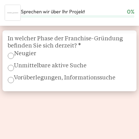
0%
Sprechen wir über Ihr Projekt
STARTSEITE
UNSERE FRANCHISES
GASTRONOMIE
Section
HEAVENLY DESSERTS
In welcher Phase der Franchise-Gründung
befinden Sie sich derzeit?
*
Neugier
Unmittelbare aktive Suche
Vorüberlegungen, Informationssuche
Dessert and Brunch Restaurant
Heavenly Desserts