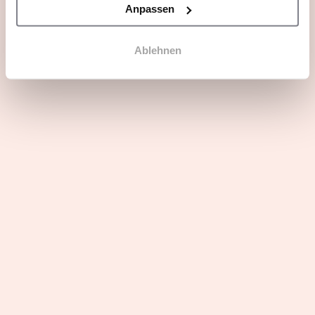
Anpassen
FAQ
Ablehnen
Die Stärken der Branche
Gesuchte Profile
3 Gründe, sich Heavenly Desserts
anzuschließen
Die neuesten Nachrichten von
Heavenly Desserts
Eröffnung unseres ersten
Restaurants in Hamburg