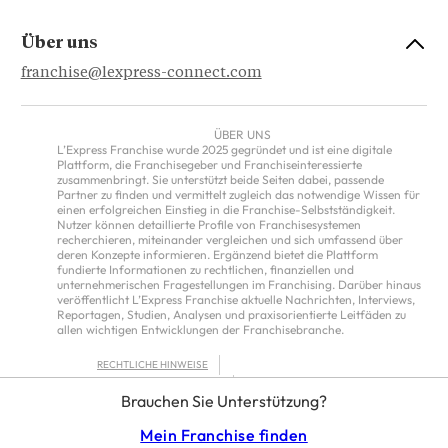
Über uns
franchise@lexpress-connect.com
ÜBER UNS
L’Express Franchise wurde 2025 gegründet und ist eine digitale
Plattform, die Franchisegeber und Franchiseinteressierte
zusammenbringt. Sie unterstützt beide Seiten dabei, passende
Partner zu finden und vermittelt zugleich das notwendige Wissen für
einen erfolgreichen Einstieg in die Franchise-Selbstständigkeit.
Nutzer können detaillierte Profile von Franchisesystemen
recherchieren, miteinander vergleichen und sich umfassend über
deren Konzepte informieren. Ergänzend bietet die Plattform
fundierte Informationen zu rechtlichen, finanziellen und
unternehmerischen Fragestellungen im Franchising. Darüber hinaus
veröffentlicht L’Express Franchise aktuelle Nachrichten, Interviews,
Reportagen, Studien, Analysen und praxisorientierte Leitfäden zu
allen wichtigen Entwicklungen der Franchisebranche.
RECHTLICHE HINWEISE
DATENSCHUTZRICHTLINIE
Brauchen Sie Unterstützung?
ALLGEMEINE NUTZUNGSBEDINGUNGEN FÜR DEN SERVICE VON
L’EXPRESS FRANCHISE
FRANCHISOR TERMS – EUROPE
Mein Franchise finden