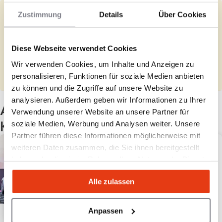
Zustimmung
Details
Über Cookies
Sie vertreten GreenLine Clean?
Vervollständigen Sie die fehlenden Angaben und überprüfen Sie
Diese Webseite verwendet Cookies
Ihre Informationen.
Wir verwenden Cookies, um Inhalte und Anzeigen zu
Ausfüllen
personalisieren, Funktionen für soziale Medien anbieten
zu können und die Zugriffe auf unsere Website zu
analysieren. Außerdem geben wir Informationen zu Ihrer
Andere Franchises mit denselben
Verwendung unserer Website an unsere Partner für
Kriterien
soziale Medien, Werbung und Analysen weiter. Unsere
Partner führen diese Informationen möglicherweise mit
weiteren Daten zusammen, die Sie ihnen bereitgestellt
haben oder die sie im Rahmen Ihrer Nutzung der Dienste
gesammelt haben.
Alle zulassen
Anpassen