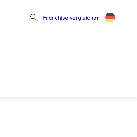
Franchise vergleichen
Brauchen Sie Unterstützung?
Unser Team hilft Ihnen gerne dabei, den
ersten Schritt zu wagen.
Mein Franchise finden