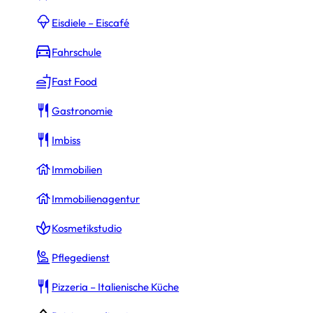
Eisdiele – Eiscafé
Fahrschule
50.000 €
Fast Food
lichen Kredite zu erhalten.
Gastronomie
Imbiss
50.000 €
Immobilien
ebühren (
15.000 €
)
Immobilienagentur
Kosmetikstudio
Pflegedienst
tz
k.A.
Pizzeria – Italienische Küche