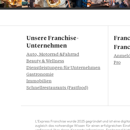
Unsere Franchise-
Fran
Unternehmen
Franc
Auto, Motorrad &Fahrrad
Anmelde
Beauty & Wellness
Pro
Dienstleistungen für Unternehmen
Gastronomie
Immobilien
Schnellrestaurants (Fastfood)
L’Express Franchise wurde 2025 gegründet und ist eine digita
zugleich das notwendige Wissen für einen erfolgreichen Einst
umfassend über deren Konzepte informieren. Ergänzend bietet