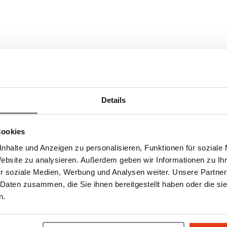
und wie ist das Geschäftsmodell aufgebau
ffee & Friends an Franchisenehmer?
Details
Cookies
fwand bei Coffee & Friends?
nhalte und Anzeigen zu personalisieren, Funktionen für soziale
Website zu analysieren. Außerdem geben wir Informationen zu I
r soziale Medien, Werbung und Analysen weiter. Unsere Partner
esonders gut für das Konzept?
 Daten zusammen, die Sie ihnen bereitgestellt haben oder die s
n.
iends als Franchise- bzw. Lizenzmodell?