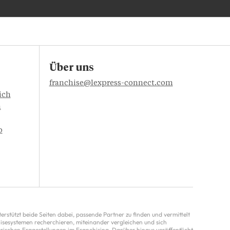
Über uns
franchise@lexpress-connect.com
ich
n
o
rstützt beide Seiten dabei, passende Partner zu finden und vermittelt
chisesystemen recherchieren, miteinander vergleichen und sich
rischen Fragestellungen im Franchising. Darüber hinaus veröffentlicht