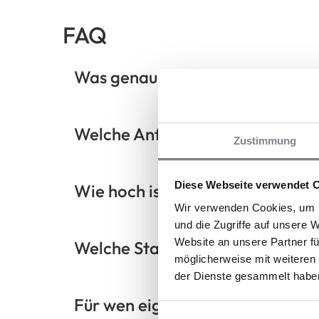
FAQ
Was genau ist Coffee & Friends 
Welche Anforderungen stellt Co
Zustimmung
Diese Webseite verwendet 
Wie hoch ist der Investitionsau
Wir verwenden Cookies, um I
und die Zugriffe auf unsere 
Website an unsere Partner fü
Welche Standorte eignen sich b
möglicherweise mit weiteren
der Dienste gesammelt habe
Für wen eignet sich Coffee & Fr