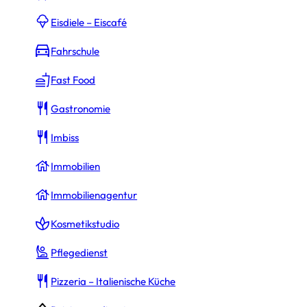
Eisdiele – Eiscafé
Fahrschule
15.000 €
Fast Food
lichen Kredite zu erhalten.
Gastronomie
Imbiss
15.000 €
Immobilien
ebühren (
5.000 €
)
Immobilienagentur
Kosmetikstudio
Pflegedienst
tz
k.A.
Pizzeria – Italienische Küche