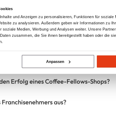
Cookies
nhalte und Anzeigen zu personalisieren, Funktionen für soziale
Website zu analysieren. Außerdem geben wir Informationen zu I
r soziale Medien, Werbung und Analysen weiter. Unsere Partner
 Daten zusammen, die Sie ihnen bereitgestellt haben oder die s
ich als Coffee-Fellows-Franchisenehmer m
n.
h von Coffee Fellows?
Anpassen
r den Erfolg eines Coffee-Fellows-Shops?
es Franchisenehmers aus?