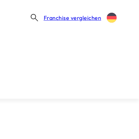
Franchise vergleichen
Brauchen Sie Unterstützung?
Unser Team hilft Ihnen gerne dabei, den
ersten Schritt zu wagen.
Mein Franchise finden