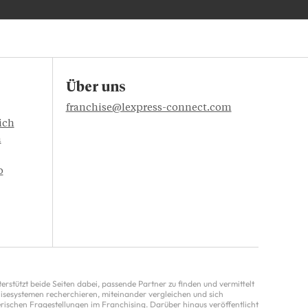
Über uns
franchise@lexpress-connect.com
ich
n
o
rstützt beide Seiten dabei, passende Partner zu finden und vermittelt
chisesystemen recherchieren, miteinander vergleichen und sich
rischen Fragestellungen im Franchising. Darüber hinaus veröffentlicht