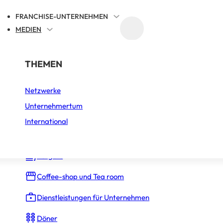
FRANCHISE-UNTERNEHMEN
MEDIEN
FRANCHISE-REFERENZIERUNG
NACH BRANCHE
THEMEN
FFEE FELLOWS
Netzwerke
Auto, Motorrad und Fahrrad
Unternehmertum
Bäckerei – Konditorei
International
Bars
Burgers
Coffee-shop und Tea room
Dienstleistungen für Unternehmen
Döner